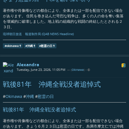
著作権や肖像権などの都合により、全体または一部を配信できない場合
があります。 住民を巻き込んだ苛烈な戦争は、多くの人の命を奪い集落
を壊滅的に破壊しました。地上戦の組織的な戦闘の終結したとされる２
３日、
琉球朝日放送 報道制作局 (QAB NEWS Headline)
#
okinawa
#
沖縄
#
慰霊の日
Alexandra
Tuesday, June 23, 2026, 11:05 PM
— (
Okinawa
)
•
戦後81年 沖縄全戦没者追悼式
#
Okinawa
#
沖縄
#
慰霊の日
戦後81年 沖縄全戦没者追悼式
著作権や肖像権などの都合により、全体または一部を配信できない場合
があります。 きょう６月２３日は慰霊の日です。糸満市摩文仁では沖縄