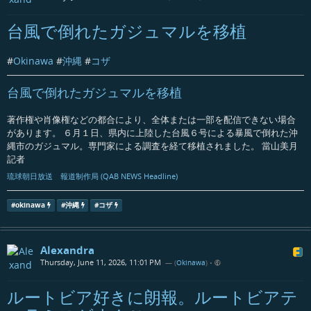
台風で倒れたガジュマルを移植
#
Okinawa
#
沖縄
#
コザ
台風で倒れたガジュマルを移植
著作権や肖像権などの都合により、全体または一部を配信できない場合
があります。 ６月１日、県内に上陸した台風６号による暴風で倒れた沖
縄市のガジュマル。専門家による調査を経て移植されました。 當山美月
記者
琉球朝日放送 報道制作局 (QAB NEWS Headline)
#
okinawa
#
沖縄
#
コザ
Alexandra
Thursday, June 11, 2026, 11:01 PM
— (
Okinawa
)
•
ルートビア好きに朗報。ルートビアテ