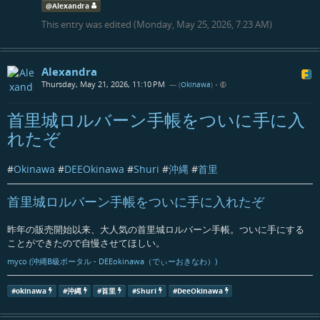
@
Alexandra
This entry was edited (
Monday, May 25, 2026, 7:23 AM
)
Alexandra
Thursday, May 21, 2026, 11:10 PM
— (
Okinawa
)
•
首里城ロルバーン手帳をついに手に入
れたぞ
#
Okinawa
#
DEEOkinawa
#
Shuri
#
沖縄
#
首里
首里城ロルバーン手帳をついに手に入れたぞ
昨年の販売開始以来、大人気の首里城ロルバーン手帳。ついに手にする
ことができたので自慢させてほしい。
myco (沖縄B級ポータル - DEEokinawa（でぃーおきなわ）)
#
okinawa
#
沖縄
#
首里
#
Shuri
#
DeeOkinawa