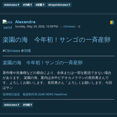
#
okinawa
#
沖縄
#
那覇
#
ExpoOkinawa
Alexandra
Sunday, May 24, 2026, 10:59 PM
— (
Okinawa
)
•
楽園の海 今年初！サンゴの一斉産卵
#
Okinawa
#
沖縄
楽園の海 今年初！サンゴの一斉産卵
著作権や肖像権などの都合により、全体または一部を配信できない場合
があります。 楽園の海、案内は水中ビデオカメラマンの長田勇さんで
す。よろしくお願いします。 長田勇さん「よろしくお願いします。今回
はサン
琉球朝日放送 報道制作局 (QAB NEWS Headline)
#
okinawa
#
沖縄