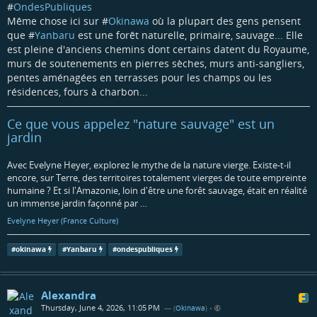
#
OndesPubliques
Même chose ici sur #
Okinawa
où la plupart des gens pensent
que #
Yanbaru
est une forêt naturelle, primaire, sauvage... Elle
est pleine d'anciens chemins dont certains datent du Royaume,
murs de soutenements en pierres sèches, murs anti-sangliers,
pentes aménagées en terrasses pour les champs ou les
résidences, fours à charbon...
Ce que vous appelez "nature sauvage" est un
jardin
Avec Evelyne Heyer, explorez le mythe de la nature vierge. Existe-t-il
encore, sur Terre, des territoires totalement vierges de toute empreinte
humaine ? Et si l'Amazonie, loin d'être une forêt sauvage, était en réalité
un immense jardin façonné par …
Evelyne Heyer (France Culture)
#
okinawa
#
Yanbaru
#
ondespubliques
Alexandra
Thursday, June 4, 2026, 11:05 PM
— (
Okinawa
)
•