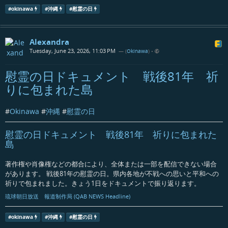
#
okinawa
#
沖縄
#
慰霊の日
Alexandra
Tuesday, June 23, 2026, 11:03 PM
— (
Okinawa
)
•
慰霊の日ドキュメント 戦後81年 祈
りに包まれた島
#
Okinawa
#
沖縄
#
慰霊の日
慰霊の日ドキュメント 戦後81年 祈りに包まれた
島
著作権や肖像権などの都合により、全体または一部を配信できない場合
があります。 戦後81年の慰霊の日。県内各地が不戦への思いと平和への
祈りで包まれました。きょう1日をドキュメントで振り返ります。
琉球朝日放送 報道制作局 (QAB NEWS Headline)
#
okinawa
#
沖縄
#
慰霊の日