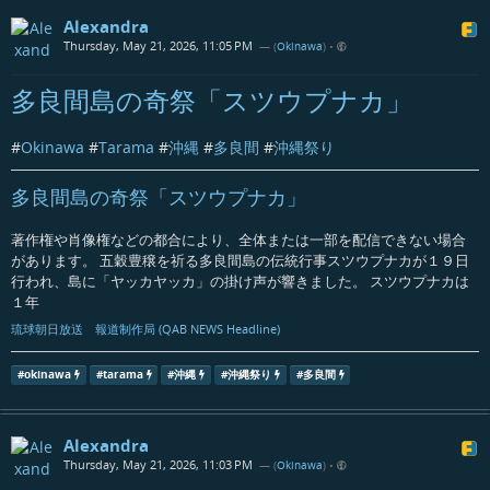
Alexandra
Thursday, May 21, 2026, 11:05 PM
— (
Okinawa
)
•
多良間島の奇祭「スツウプナカ」
#
Okinawa
#
Tarama
#
沖縄
#
多良間
#
沖縄祭り
多良間島の奇祭「スツウプナカ」
著作権や肖像権などの都合により、全体または一部を配信できない場合
があります。 五穀豊穣を祈る多良間島の伝統行事スツウプナカが１９日
行われ、島に「ヤッカヤッカ」の掛け声が響きました。 スツウプナカは
１年
琉球朝日放送 報道制作局 (QAB NEWS Headline)
#
okinawa
#
tarama
#
沖縄
#
沖縄祭り
#
多良間
Alexandra
Thursday, May 21, 2026, 11:03 PM
— (
Okinawa
)
•