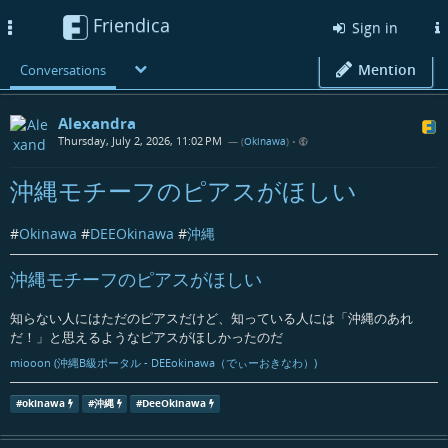
Friendica
Toggle
Sign in
navigation
Mention
Conversations
Alexandra
Thursday, July 2, 2026, 11:02 PM
— (
Okinawa
)
•
沖縄モチーフのピアスがほしい
#
Okinawa
#
DEEOkinawa
#
沖縄
沖縄モチーフのピアスがほしい
知らない人にはただのピアスだけど、知っている人には「沖縄のあれ
だ！」と思えるようなピアスがほしかったのだ
miooon (沖縄B級ポータル - DEEokinawa（でぃーおきなわ）)
#
okinawa
#
沖縄
#
DeeOkinawa