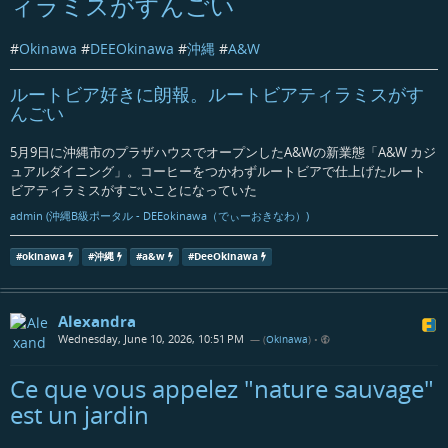
ィラミスがすんごい
#
Okinawa
#
DEEOkinawa
#
沖縄
#
A&W
ルートビア好きに朗報。ルートビアティラミスがす
んごい
5月9日に沖縄市のプラザハウスでオープンしたA&Wの新業態「A&W カジ
ュアルダイニング」。コーヒーをつかわずルートビアで仕上げたルート
ビアティラミスがすごいことになっていた
admin (沖縄B級ポータル - DEEokinawa（でぃーおきなわ）)
#
okinawa
#
沖縄
#
a&w
#
DeeOkinawa
Alexandra
Wednesday, June 10, 2026, 10:51 PM
— (
Okinawa
)
•
Ce que vous appelez "nature sauvage"
est un jardin