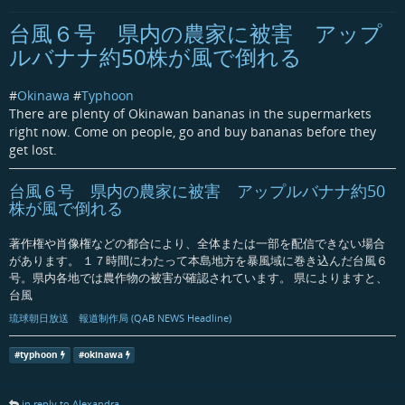
台風６号 県内の農家に被害 アップ
ルバナナ約50株が風で倒れる
#
Okinawa
#
Typhoon
There are plenty of Okinawan bananas in the supermarkets
right now. Come on people, go and buy bananas before they
get lost.
台風６号 県内の農家に被害 アップルバナナ約50
株が風で倒れる
著作権や肖像権などの都合により、全体または一部を配信できない場合
があります。 １７時間にわたって本島地方を暴風域に巻き込んだ台風６
号。県内各地では農作物の被害が確認されています。 県によりますと、
台風
琉球朝日放送 報道制作局 (QAB NEWS Headline)
#
typhoon
#
okinawa
in reply to Alexandra