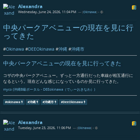
Alexandra
Wednesday, June 24, 2026, 11:04 PM
— (
Okinawa
)
•
中央パークアベニューの現在を見に行
ってきた
#
Okinawa
#
DEEOkinawa
#
沖縄
#
沖縄市
中央パークアベニューの現在を見に行ってきた
コザの中央パークアベニュー。ずっと一方通行だった車線が相互通行に
なるという。現在どんな感じになっているのか見に行ってきた。
myco (沖縄B級ポータル - DEEokinawa（でぃーおきなわ）)
#
okinawa
#
沖縄
#
沖縄市
#
DeeOkinawa
Alexandra
Tuesday, June 23, 2026, 11:06 PM
— (
Okinawa
)
•