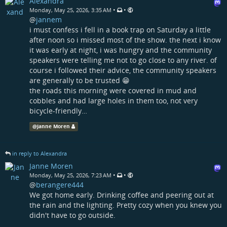
Alexandra
•
•
Monday, May 25, 2026, 3:35 AM
@
jannem
i must confess i fell in a book trap on Saturday a little
after noon so i missed most of the show. the next i know
it was early at night, i was hungry and the community
speakers were telling me not to go close to any river. of
course i followed their advice, the community speakers
are generally to be trusted 😁
the roads this morning were covered in mud and
cobbles and had large holes in them too, not very
bicycle-friendly…
@
Janne Moren
in reply to Alexandra
Janne Moren
•
•
Monday, May 25, 2026, 7:23 AM
@
berangere444
We got home early. Drinking coffee and peering out at
the rain and the lighting. Pretty cozy when you knew you
didn't have to go outside.