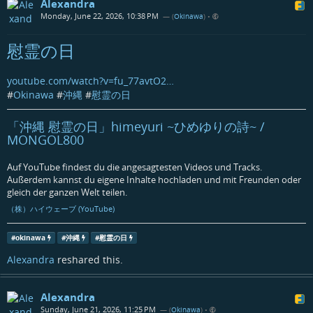
Alexandra
Monday, June 22, 2026, 10:38 PM
— (
Okinawa
)
•
慰霊の日
youtube.com/watch?v=fu_77avtO2…
#
Okinawa
#
沖縄
#
慰霊の日
「沖縄 慰霊の日」himeyuri ~ひめゆりの詩~ /
MONGOL800
Auf YouTube findest du die angesagtesten Videos und Tracks.
Außerdem kannst du eigene Inhalte hochladen und mit Freunden oder
gleich der ganzen Welt teilen.
（株）ハイウェーブ (YouTube)
#
okinawa
#
沖縄
#
慰霊の日
Alexandra
reshared this.
Alexandra
Sunday, June 21, 2026, 11:25 PM
— (
Okinawa
)
•