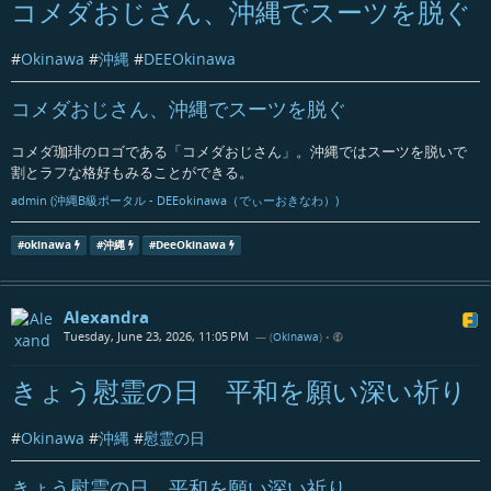
コメダおじさん、沖縄でスーツを脱ぐ
#
Okinawa
#
沖縄
#
DEEOkinawa
コメダおじさん、沖縄でスーツを脱ぐ
コメダ珈琲のロゴである「コメダおじさん」。沖縄ではスーツを脱いで
割とラフな格好もみることができる。
admin (沖縄B級ポータル - DEEokinawa（でぃーおきなわ）)
#
okinawa
#
沖縄
#
DeeOkinawa
Alexandra
Tuesday, June 23, 2026, 11:05 PM
— (
Okinawa
)
•
きょう慰霊の日 平和を願い深い祈り
#
Okinawa
#
沖縄
#
慰霊の日
きょう慰霊の日 平和を願い深い祈り