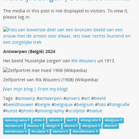
The media in this post is not displayed to visitors. To view it,
please log in.
Antwerpen (België) 2024
Het beeld ‘Huiselijke zorgen’ van
Rik Wouters
uit 1913.
Zelfportret van Rik Wouters (1908) (Wikipedia)
(
Van mijn blog | From my blog
)
Tags: #
antwerp
#
antwerpen
#
anvers
#
art
#
beeld
#
beeldhouwer
#
belgie
#
belgique
#
belgium
#
foto
#
fotografie
#
kunst
#
photo
#
photography
#
sculptor
#
statue
#
photography
#
foto
#
photo
#
art
#
fotografie
#
belgium
#
antwerp
#
statue
#
belgie
#
kunst
#
belgique
#
beeld
#
antwerpen
#
sculptor
#
anvers
#
beeldhouwer