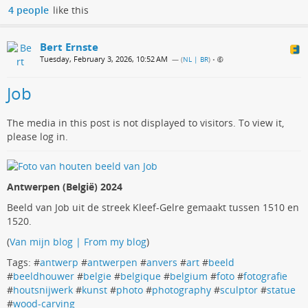
4 people
like this
Bert Ernste
Tuesday, February 3, 2026, 10:52 AM
— (
NL | BR
)
•
Job
The media in this post is not displayed to visitors. To view it,
please log in.
Antwerpen (België) 2024
Beeld van Job uit de streek Kleef-Gelre gemaakt tussen 1510 en
1520.
(
Van mijn blog | From my blog
)
Tags: #
antwerp
#
antwerpen
#
anvers
#
art
#
beeld
#
beeldhouwer
#
belgie
#
belgique
#
belgium
#
foto
#
fotografie
#
houtsnijwerk
#
kunst
#
photo
#
photography
#
sculptor
#
statue
#
wood-carving