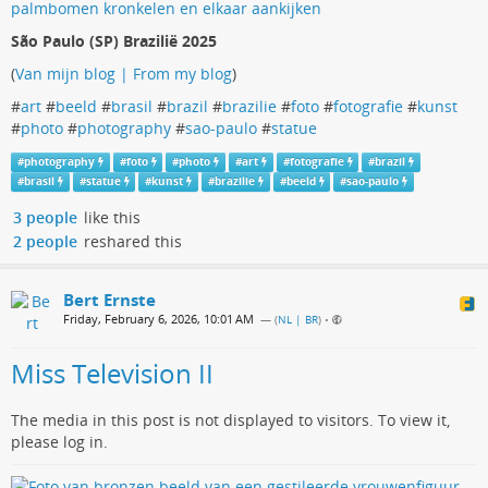
São Paulo (SP) Brazilië 2025
(
Van mijn blog | From my blog
)
#
art
#
beeld
#
brasil
#
brazil
#
brazilie
#
foto
#
fotografie
#
kunst
#
photo
#
photography
#
sao-paulo
#
statue
#
photography
#
foto
#
photo
#
art
#
fotografie
#
brazil
#
brasil
#
statue
#
kunst
#
brazilie
#
beeld
#
sao-paulo
3 people
like this
2 people
reshared this
Bert Ernste
Friday, February 6, 2026, 10:01 AM
— (
NL | BR
)
•
Miss Television II
The media in this post is not displayed to visitors. To view it,
please log in.