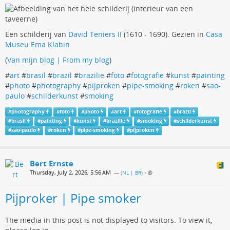
Een schilderij van
David Teniers II
(1610 - 1690). Gezien in
Casa
Museu Ema Klabin
(
Van mijn blog | From my blog
)
#
art
#
brasil
#
brazil
#
brazilie
#
foto
#
fotografie
#
kunst
#
painting
#
photo
#
photography
#
pijproken
#
pipe-smoking
#
roken
#
sao-
paulo
#
schilderkunst
#
smoking
#
photography
#
foto
#
photo
#
art
#
fotografie
#
brazil
#
brasil
#
painting
#
kunst
#
brazilie
#
smoking
#
schilderkunst
#
sao-paulo
#
roken
#
pipe-smoking
#
pijproken
Bert Ernste
Thursday, July 2, 2026, 5:56 AM
— (
NL | BR
)
•
Pijproker | Pipe smoker
The media in this post is not displayed to visitors. To view it,