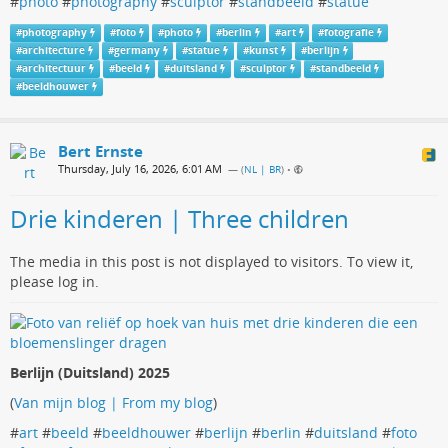
#
photo
#
photography
#
sculptor
#
standbeeld
#
statue
#
photography
#
foto
#
photo
#
berlin
#
art
#
fotografie
#
architecture
#
germany
#
statue
#
kunst
#
berlijn
#
architectuur
#
beeld
#
duitsland
#
sculptor
#
standbeeld
#
beeldhouwer
Bert Ernste
Thursday, July 16, 2026, 6:01 AM
— (
NL | BR
)
•
Drie kinderen | Three children
The media in this post is not displayed to visitors. To view it,
please log in.
Berlijn (Duitsland) 2025
(
Van mijn blog | From my blog
)
#
art
#
beeld
#
beeldhouwer
#
berlijn
#
berlin
#
duitsland
#
foto