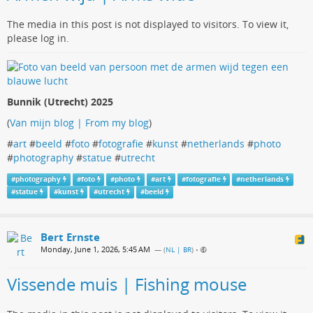
The media in this post is not displayed to visitors. To view it,
please log in.
Bunnik (Utrecht) 2025
(
Van mijn blog | From my blog
)
#
art
#
beeld
#
foto
#
fotografie
#
kunst
#
netherlands
#
photo
#
photography
#
statue
#
utrecht
#
photography
#
foto
#
photo
#
art
#
fotografie
#
netherlands
#
statue
#
kunst
#
utrecht
#
beeld
Bert Ernste
Monday, June 1, 2026, 5:45 AM
— (
NL | BR
)
•
Vissende muis | Fishing mouse