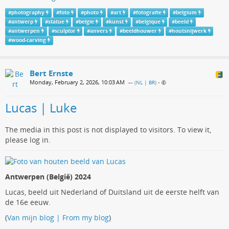
#
photography
#
foto
#
photo
#
art
#
fotografie
#
belgium
#
antwerp
#
statue
#
belgie
#
kunst
#
belgique
#
beeld
#
antwerpen
#
sculptor
#
anvers
#
beeldhouwer
#
houtsnijwerk
#
wood-carving
Bert Ernste
Monday, February 2, 2026, 10:03 AM
— (
NL | BR
)
•
Lucas | Luke
The media in this post is not displayed to visitors. To view it,
please log in.
Antwerpen (België) 2024
Lucas, beeld uit Nederland of Duitsland uit de eerste helft van
de 16e eeuw.
(
Van mijn blog | From my blog
)