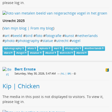
please log in.
Utrecht 2025
(
Van mijn blog | From my blog
)
#
art
#
beeld
#
bird
#
foto
#
fotografie
#
kunst
#
netherlands
#
photo
#
photography
#
statue
#
utrecht
#
vogel
#
photography
#
foto
#
photo
#
art
#
fotografie
#
netherlands
#
bird
#
vogel
#
statue
#
kunst
#
utrecht
#
beeld
Bert Ernste
Saturday, May 30, 2026, 5:47 AM
— (
NL | BR
)
•
Kip | Chicken
The media in this post is not displayed to visitors. To view it,
please log in.