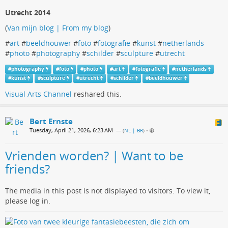
Utrecht 2014
(
Van mijn blog | From my blog
)
#
art
#
beeldhouwer
#
foto
#
fotografie
#
kunst
#
netherlands
#
photo
#
photography
#
schilder
#
sculpture
#
utrecht
#
photography
#
foto
#
photo
#
art
#
fotografie
#
netherlands
#
kunst
#
sculpture
#
utrecht
#
schilder
#
beeldhouwer
Visual Arts Channel
reshared this.
Bert Ernste
Tuesday, April 21, 2026, 6:23 AM
— (
NL | BR
)
•
Vrienden worden? | Want to be
friends?
The media in this post is not displayed to visitors. To view it,
please log in.