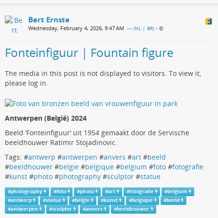
Bert Ernste
Wednesday, February 4, 2026, 9:47 AM
— (
NL | BR
)
•
Fonteinfiguur | Fountain figure
The media in this post is not displayed to visitors. To view it,
please log in.
Antwerpen (België) 2024
Beeld ‘Fonteinfiguur’ uit 1954 gemaakt door de Servische
beeldhouwer Ratimir Stojadinovic.
Tags: #
antwerp
#
antwerpen
#
anvers
#
art
#
beeld
#
beeldhouwer
#
belgie
#
belgique
#
belgium
#
foto
#
fotografie
#
kunst
#
photo
#
photography
#
sculptor
#
statue
#
photography
#
foto
#
photo
#
art
#
fotografie
#
belgium
#
antwerp
#
statue
#
belgie
#
kunst
#
belgique
#
beeld
#
antwerpen
#
sculptor
#
anvers
#
beeldhouwer