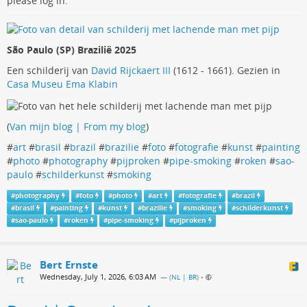
please log in.
São Paulo (SP) Brazilië 2025
Een schilderij van
David Rijckaert III
(1612 - 1661). Gezien in
Casa Museu Ema Klabin
(
Van mijn blog | From my blog
)
#
art
#
brasil
#
brazil
#
brazilie
#
foto
#
fotografie
#
kunst
#
painting
#
photo
#
photography
#
pijproken
#
pipe-smoking
#
roken
#
sao-
paulo
#
schilderkunst
#
smoking
#
photography
#
foto
#
photo
#
art
#
fotografie
#
brazil
#
brasil
#
painting
#
kunst
#
brazilie
#
smoking
#
schilderkunst
#
sao-paulo
#
roken
#
pipe-smoking
#
pijproken
Bert Ernste
Wednesday, July 1, 2026, 6:03 AM
— (
NL | BR
)
•