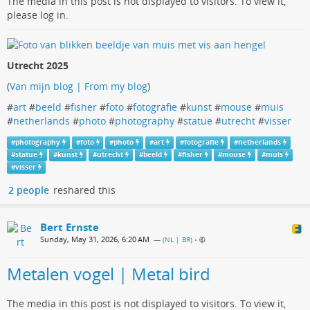
The media in this post is not displayed to visitors. To view it,
please log in.
Utrecht 2025
(
Van mijn blog | From my blog
)
#
art
#
beeld
#
fisher
#
foto
#
fotografie
#
kunst
#
mouse
#
muis
#
netherlands
#
photo
#
photography
#
statue
#
utrecht
#
visser
#
photography
#
foto
#
photo
#
art
#
fotografie
#
netherlands
#
statue
#
kunst
#
utrecht
#
beeld
#
fisher
#
mouse
#
muis
#
visser
2 people
reshared this
Bert Ernste
Sunday, May 31, 2026, 6:20 AM
— (
NL | BR
)
•
Metalen vogel | Metal bird
The media in this post is not displayed to visitors. To view it,