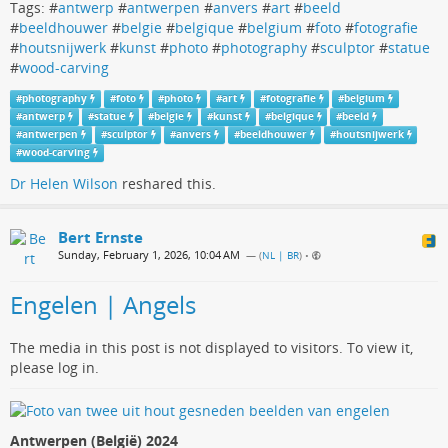
Tags: #
antwerp
#
antwerpen
#
anvers
#
art
#
beeld
#
beeldhouwer
#
belgie
#
belgique
#
belgium
#
foto
#
fotografie
#
houtsnijwerk
#
kunst
#
photo
#
photography
#
sculptor
#
statue
#
wood-carving
#
photography
#
foto
#
photo
#
art
#
fotografie
#
belgium
#
antwerp
#
statue
#
belgie
#
kunst
#
belgique
#
beeld
#
antwerpen
#
sculptor
#
anvers
#
beeldhouwer
#
houtsnijwerk
#
wood-carving
Dr Helen Wilson
reshared this.
Bert Ernste
Sunday, February 1, 2026, 10:04 AM
— (
NL | BR
)
•
Engelen | Angels
The media in this post is not displayed to visitors. To view it,
please log in.
Antwerpen (België) 2024