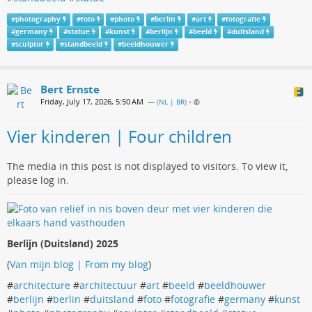
#
photography
#
foto
#
photo
#
berlin
#
art
#
fotografie
#
germany
#
statue
#
kunst
#
berlijn
#
beeld
#
duitsland
#
sculptor
#
standbeeld
#
beeldhouwer
Bert Ernste
Friday, July 17, 2026, 5:50 AM
— (
NL | BR
)
•
Vier kinderen | Four children
The media in this post is not displayed to visitors. To view it,
please log in.
Berlijn (Duitsland) 2025
(
Van mijn blog | From my blog
)
#
architecture
#
architectuur
#
art
#
beeld
#
beeldhouwer
#
berlijn
#
berlin
#
duitsland
#
foto
#
fotografie
#
germany
#
kunst