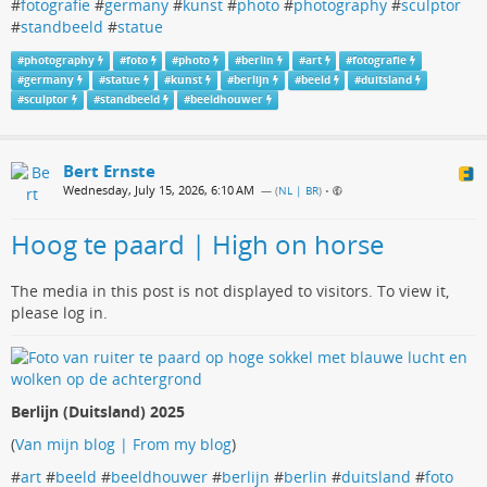
#
fotografie
#
germany
#
kunst
#
photo
#
photography
#
sculptor
#
standbeeld
#
statue
#
photography
#
foto
#
photo
#
berlin
#
art
#
fotografie
#
germany
#
statue
#
kunst
#
berlijn
#
beeld
#
duitsland
#
sculptor
#
standbeeld
#
beeldhouwer
Bert Ernste
Wednesday, July 15, 2026, 6:10 AM
— (
NL | BR
)
•
Hoog te paard | High on horse
The media in this post is not displayed to visitors. To view it,
please log in.
Berlijn (Duitsland) 2025
(
Van mijn blog | From my blog
)
#
art
#
beeld
#
beeldhouwer
#
berlijn
#
berlin
#
duitsland
#
foto