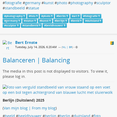
#
fotografie
#
germany
#
kunst
#
photo
#
photography
#
sculptor
#
standbeeld
#
statue
#
photography
#
foto
#
photo
#
berlin
#
art
#
fotografie
#
germany
#
statue
#
kunst
#
berlijn
#
beeld
#
duitsland
#
sculptor
#
standbeeld
#
beeldhouwer
Bert Ernste
Tuesday, July 14, 2026, 6:20 AM
— (
NL | BR
)
•
Balanceren | Balancing
The media in this post is not displayed to visitors. To view it,
please log in.
Berlijn (Duitsland) 2025
(
Van mijn blog | From my blog
)
#
beeld
#
beeldhouwer
#
berlijn
#
berlin
#
duitsland
#
foto