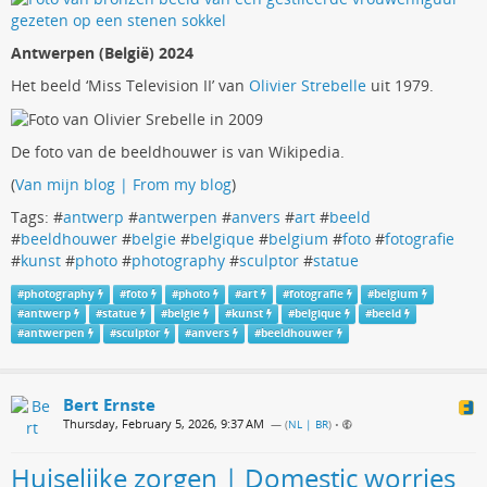
Antwerpen (België) 2024
Het beeld ‘Miss Television II’ van
Olivier Strebelle
uit 1979.
De foto van de beeldhouwer is van Wikipedia.
(
Van mijn blog | From my blog
)
Tags: #
antwerp
#
antwerpen
#
anvers
#
art
#
beeld
#
beeldhouwer
#
belgie
#
belgique
#
belgium
#
foto
#
fotografie
#
kunst
#
photo
#
photography
#
sculptor
#
statue
#
photography
#
foto
#
photo
#
art
#
fotografie
#
belgium
#
antwerp
#
statue
#
belgie
#
kunst
#
belgique
#
beeld
#
antwerpen
#
sculptor
#
anvers
#
beeldhouwer
Bert Ernste
Thursday, February 5, 2026, 9:37 AM
— (
NL | BR
)
•
Huiselijke zorgen | Domestic worries