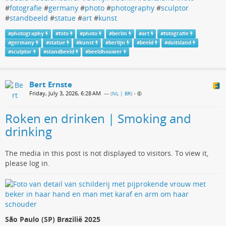
#
fotografie
#
germany
#
photo
#
photography
#
sculptor
#
standbeeld
#
statue
#
art
#
kunst
#
photography
#
foto
#
photo
#
berlin
#
art
#
fotografie
#
germany
#
statue
#
kunst
#
berlijn
#
beeld
#
duitsland
#
sculptor
#
standbeeld
#
beeldhouwer
Bert Ernste
Friday, July 3, 2026, 6:28 AM
— (
NL | BR
)
•
Roken en drinken | Smoking and
drinking
The media in this post is not displayed to visitors. To view it,
please log in.
São Paulo (SP) Brazilië 2025