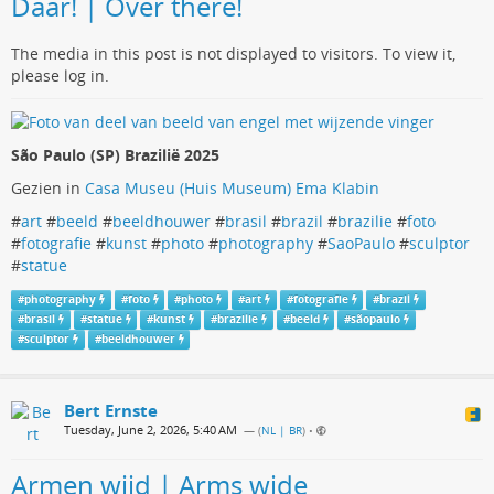
Daar! | Over there!
The media in this post is not displayed to visitors. To view it,
please log in.
São Paulo (SP) Brazilië 2025
Gezien in
Casa Museu (Huis Museum) Ema Klabin
#
art
#
beeld
#
beeldhouwer
#
brasil
#
brazil
#
brazilie
#
foto
#
fotografie
#
kunst
#
photo
#
photography
#
SaoPaulo
#
sculptor
#
statue
#
photography
#
foto
#
photo
#
art
#
fotografie
#
brazil
#
brasil
#
statue
#
kunst
#
brazilie
#
beeld
#
sãopaulo
#
sculptor
#
beeldhouwer
Bert Ernste
Tuesday, June 2, 2026, 5:40 AM
— (
NL | BR
)
•
Armen wijd | Arms wide