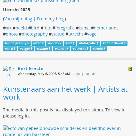
Utrecht 2025
(
Van mijn blog | From my blog
)
#
art
#
beeld
#
bird
#
foto
#
fotografie
#
kunst
#
netherlands
#
photo
#
photography
#
statue
#
utrecht
#
vogel
#
photography
#
foto
#
photo
#
art
#
fotografie
#
netherlands
#
bird
#
vogel
#
statue
#
kunst
#
utrecht
#
beeld
Bert Ernste
Wednesday, May 6, 2026, 5:48 AM
— (
NL | BR
)
•
Kunstenaars aan het werk | Artists at
work
The media in this post is not displayed to visitors. To view it,
please log in.