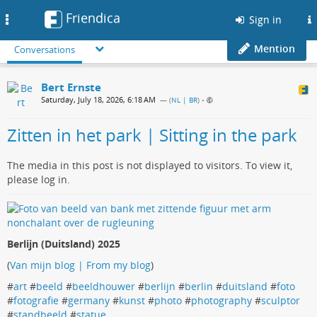
Friendica
Toggle
Sign in
navigation
Mention
Conversations
Bert Ernste
Saturday, July 18, 2026, 6:18 AM
— (
NL | BR
)
•
Zitten in het park | Sitting in the park
The media in this post is not displayed to visitors. To view it,
please log in.
Berlijn (Duitsland) 2025
(
Van mijn blog | From my blog
)
#
art
#
beeld
#
beeldhouwer
#
berlijn
#
berlin
#
duitsland
#
foto
#
fotografie
#
germany
#
kunst
#
photo
#
photography
#
sculptor
#
standbeeld
#
statue