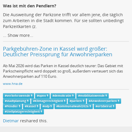
Was ist mit den Pendlern?
Die Ausweitung der Parkzone trifft vor allem jene, die täglich
zum Arbeiten in die Stadt kommen. Für sie sollten unbedingt
Parkzeitkarten (z.
...
Show more...
Parkgebühren-Zone in Kassel wird größer:
Deutlicher Preissprung für Anwohnerparken
Ab Mai 2026 wird das Parken in Kassel deutlich teurer: Das Gebiet mit
Parkscheinpflicht wird doppelt so groß, außerdem verteuert sich das
Anwohnerparken auf 110 Euro.
www.hna.de
#
verkehrswende
#
opnv
#
demokratie
#
mobilitatswende
#
stadtplanung
#
Klimagerechtigkeit
#
parken
#
Anwohnerparken
#
Pendler
#
Kassel
#
odp
#
kommunalwahl2026
#
ortsbeirat
#
Stellplatzgerechtigkeit
Dietmar
reshared this.