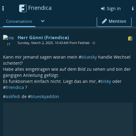
Friendica
Toggle
Sign in
navigation
Mention
Conversations
Herr Günni (Friendica)
Sunday, March 2, 2025, 10:43 AM from Fedilab
•
Kann mir jemand sagen woran mein #
bluesky
handle Wechsel
scheitert?
Habe alles eingetragen wie auf dem Bild zu sehen und bin der
gängigen Anleitung gefolgt.
Es funktioniert einfach nicht. Liegt das an mir, #
blsky
oder
#
friendica
?
#
askfedi
de #
blueskyaddon