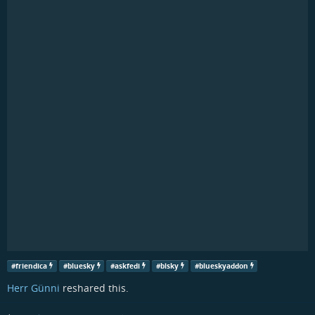
#
friendica
#
bluesky
#
askfedi
#
blsky
#
blueskyaddon
Herr Günni
reshared this.