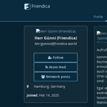
Friendica
Profile
Herr Günni (Friendica)
herrguenni
@friendica
.world
Aufruf
kommen
Follow
Recht
ermuti
Atom feed
auch i
Orte u
Network posts
sind -
Hamburg, Germany
Egal o
bedroh
Joined:
Feb 14, 2025
lassen
Wahls