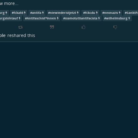
w more...
urg
#
fckafd
#
antifa
#
niewiederistjetzt
#
fckcdu
#
neonazis
#
SanktP
rgstehtauf
#
Antifaschist*Innen
#
siamotuttiantifacista
#
wilhelmsburg
ple
reshared this