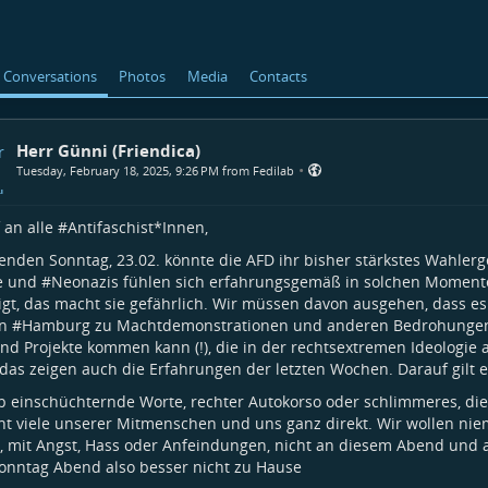
Conversations
Photos
Media
Contacts
Herr Günni (Friendica)
•
Tuesday, February 18, 2025, 9:26 PM from Fedilab
 an alle #
Antifaschist*Innen
,
den Sonntag, 23.02. könnte die AFD ihr bisher stärkstes Wahlerg
e und #
Neonazis
fühlen sich erfahrungsgemäß in solchen Moment
gt, das macht sie gefährlich. Wir müssen davon ausgehen, dass 
n #
Hamburg
zu Machtdemonstrationen und anderen Bedrohunge
nd Projekte kommen kann (!), die in der rechtsextremen Ideologie a
 das zeigen auch die Erfahrungen der letzten Wochen. Darauf gilt es
b einschüchternde Worte, rechter Autokorso oder schlimmeres, die
t viele unserer Mitmenschen und uns ganz direkt. Wir wollen nie
, mit Angst, Hass oder Anfeindungen, nicht an diesem Abend und 
onntag Abend also besser nicht zu Hause