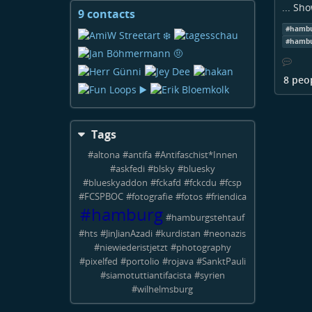
...
Sho
9 contacts
View
contacts
#
hamb
#
hambu
8 peo
Tags
#
altona
#
antifa
#
Antifaschist*Innen
#
askfedi
#
blsky
#
bluesky
#
blueskyaddon
#
fckafd
#
fckcdu
#
fcsp
#
FCSPBOC
#
fotografie
#
fotos
#
friendica
#
hamburg
#
hamburgstehtauf
#
hts
#
JinJianAzadi
#
kurdistan
#
neonazis
#
niewiederistjetzt
#
photography
#
pixelfed
#
portolio
#
rojava
#
SanktPauli
#
siamotuttiantifacista
#
syrien
#
wilhelmsburg