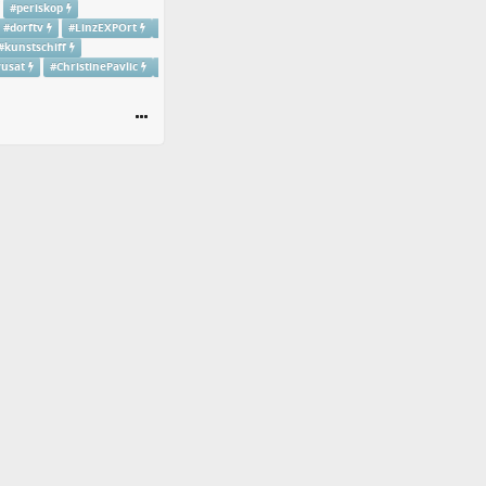
#
periskop
#
dorftv
#
LinzEXPOrt
#
kunstschiff
vusat
#
ChristinePavlic