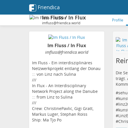
Friendica
Im Fluss / In Flux
Profile
imfluss@friendica.world
Im Fluss / In Flux
imfluss
@friendica
.world
Rei
Im Fluss - Ein interdisziplinäres
Netzwerkprojekt entlang der Donau
Die Se
::: von Linz nach Sulina
trägt.
///
Komm v
In Flux - An Interdisciplinary
Network Project along the Danube
#
sehu
::: from Linz to Sulina
#
kuns
///
#
linz
Crew: ChristinePavlic, Gigi Gratt,
#
kuns
Markus Luger, Stephan Roiss
#
Linz
Ship: Ma Tjo Po
#
Chris