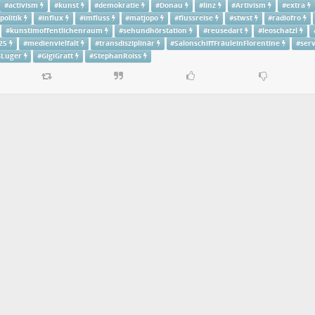
#
activism
#
kunst
#
demokratie
#
Donau
#
linz
#
Artivism
#
extra
politik
#
influx
#
imfluss
#
matjopo
#
flussreise
#
stwst
#
radiofro
#
kunstimoffentlichenraum
#
sehundhörstation
#
reusedart
#
leoschatzl
25
#
medienvielfalt
#
transdisziplinär
#
SalonschiffFräuleinFlorentine
#
ser
Luger
#
GigiGratt
#
StephanRoiss