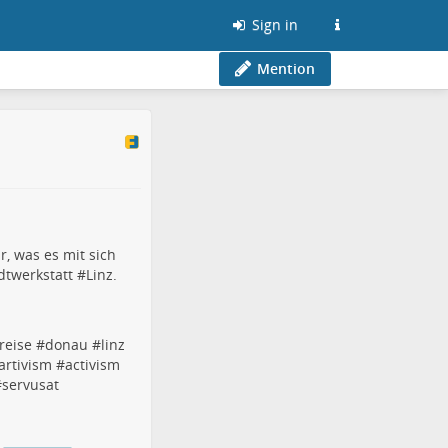
Sign in
Mention
r, was es mit sich
adtwerkstatt #
Linz
.
reise
#
donau
#
linz
artivism
#
activism
#
servusat