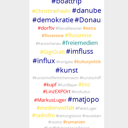
#
boattrip
#
danube
#
ChristinePavlic
#
demokratie
#
Donau
#
dorftv
#
extra
#
ElenaMessner
#
flussreise
#
florentine
#
freiemedien
#
franzscheriau
#
imfluss
#
GigiGratt
#
influx
#
kulturpolitik
#
irongate
#
kunst
#
kunstimoffentlichenraum
#
kunstschiff
#
linz
#
kupf
#
KurtBayer
#
LinzEXPOrt
#
linzKultur
#
matjopo
#
MarkusLuger
#
medienvielfalt
#
PeterLuger
#
radiofro
#
rettungsboot
#
reusedart
#
rumanien
#
risotto