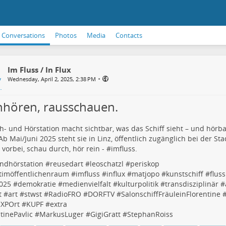
Conversations
Photos
Media
Contacts
Im Fluss / In Flux
•
Wednesday, April 2, 2025, 2:38 PM
nhören, rausschauen.
h- und Hörstation macht sichtbar, was das Schiff sieht – und hörba
 Ab Mai/Juni 2025 steht sie in Linz, öffentlich zugänglich bei der St
orbei, schau durch, hör rein - #
imfluss
.
ndhörstation
#
reusedart
#
leoschatzl
#
periskop
timöffentlichenraum
#
imfluss
#
influx
#
matjopo
#
kunstschiff
#
fluss
2025
#
demokratie
#
medienvielfalt
#
kulturpolitik
#
transdisziplinär
#
t
#
art
#
stwst
#
RadioFRO
#
DORFTV
#
SalonschiffFräuleinFlorentine
EXPOrt
#
KUPF
#
extra
tinePavlic
#
MarkusLuger
#
GigiGratt
#
StephanRoiss