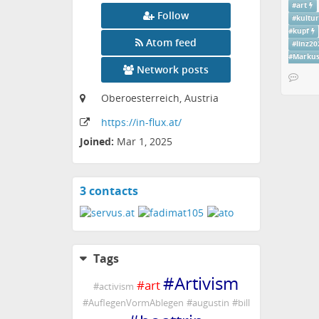
#
art
Follow
#
kultur
#
kupf
Atom feed
#
linz20
#
Markus
Network posts
Oberoesterreich, Austria
https:
/
/in-flux
.at
/
Joined:
Mar 1, 2025
3 contacts
View
contacts
Tags
#
Artivism
#
art
#
activism
#
AuflegenVormAblegen
#
augustin
#
bill