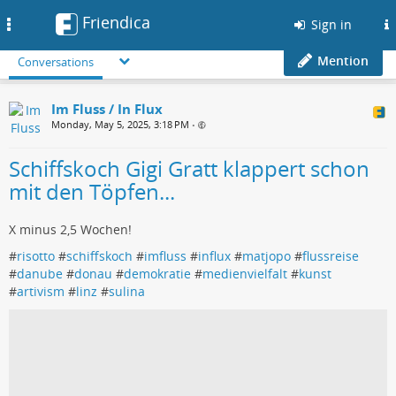
Friendica
Toggle
Sign in
navigation
Mention
Conversations
Im Fluss / In Flux
Monday, May 5, 2025, 3:18 PM
•
Schiffskoch Gigi Gratt klappert schon
mit den Töpfen...
X minus 2,5 Wochen!
#
risotto
#
schiffskoch
#
imfluss
#
influx
#
matjopo
#
flussreise
#
danube
#
donau
#
demokratie
#
medienvielfalt
#
kunst
#
artivism
#
linz
#
sulina