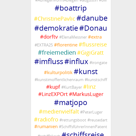
#
AuflegenVormAblegen
#
augustin
#
bill
#
boattrip
#
danube
#
ChristinePavlic
#
demokratie
#
Donau
#
dorftv
#
extra
#
ElenaMessner
#
flussreise
#
florentine
#
EXTRA25
#
freiemedien
#
GigiGratt
#
imfluss
#
influx
#
irongate
#
kunst
#
kulturpolitik
#
kunstimoffentlichenraum
#
kunstschiff
#
linz
#
kupf
#
KurtBayer
#
LinzEXPOrt
#
MarkusLuger
#
matjopo
#
medienvielfalt
#
PeterLuger
#
radiofro
#
rettungsboot
#
reusedart
#
rumanien
#
SchiffsführerInnenPatent
#
schiffsreise