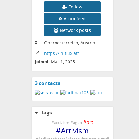
Follow
Atom feed
Network posts
Oberoesterreich, Austria
https:
/
/in-flux
.at
/
Joined:
Mar 1, 2025
3 contacts
View
contacts
Tags
#
art
#
activism
#
agua
#
Artivism