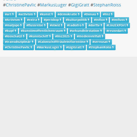
#
ChristinePavlic
#
MarkusLuger
#
GigiGratt
#
StephanRoiss
#
art
#
activism
#
kunst
#
demokratie
#
Donau
#
linz
#
Artivism
#
extra
#
periskop
#
kulturpolitik
#
influx
#
imfluss
#
matjopo
#
flussreise
#
stwst
#
radiofro
#
dorftv
#
LinzEXPOrt
#
kupf
#
kunstimoffentlichenraum
#
sehundhörstation
#
reusedart
#
leoschatzl
#
kunstschiff
#
linz2025
#
medienvielfalt
#
transdisziplinär
#
SalonschiffFräuleinFlorentine
#
servusat
#
ChristinePavlic
#
MarkusLuger
#
GigiGratt
#
StephanRoiss