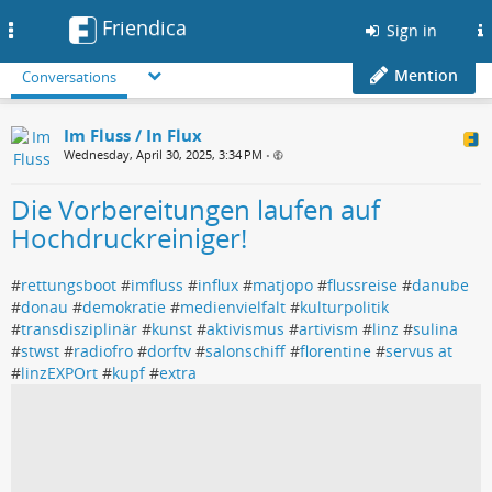
Friendica
Toggle
Sign in
navigation
Mention
Conversations
Im Fluss / In Flux
Wednesday, April 30, 2025, 3:34 PM
•
Die Vorbereitungen laufen auf
Hochdruckreiniger!
#
rettungsboot
#
imfluss
#
influx
#
matjopo
#
flussreise
#
danube
#
donau
#
demokratie
#
medienvielfalt
#
kulturpolitik
#
transdisziplinär
#
kunst
#
aktivismus
#
artivism
#
linz
#
sulina
#
stwst
#
radiofro
#
dorftv
#
salonschiff
#
florentine
#
servus at
#
linzEXPOrt
#
kupf
#
extra