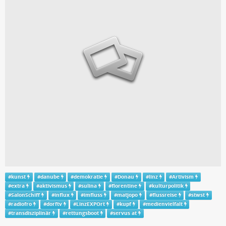
#
kunst
#
danube
#
demokratie
#
Donau
#
linz
#
Artivism
#
extra
#
aktivismus
#
sulina
#
florentine
#
kulturpolitik
#
SalonSchiff
#
influx
#
imfluss
#
matjopo
#
flussreise
#
stwst
#
radiofro
#
dorftv
#
LinzEXPOrt
#
kupf
#
medienvielfalt
#
transdisziplinär
#
rettungsboot
#
servus at