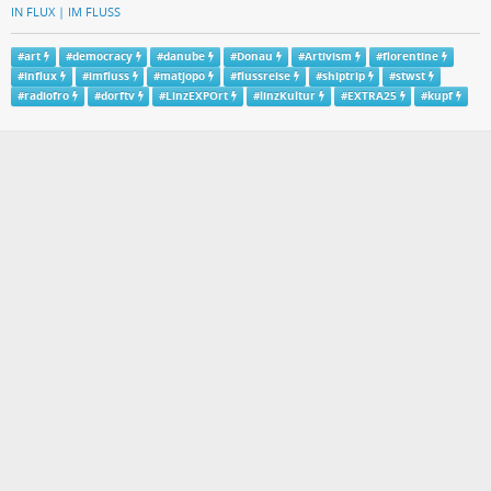
IN FLUX | IM FLUSS
#
art
#
democracy
#
danube
#
Donau
#
Artivism
#
florentine
#
influx
#
imfluss
#
matjopo
#
flussreise
#
shiptrip
#
stwst
#
radiofro
#
dorftv
#
LinzEXPOrt
#
linzKultur
#
EXTRA25
#
kupf