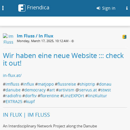
Friendica
Toggle
Sign in
navigation
Im Fluss / In Flux
Monday, March 17, 2025, 10:12 AM
•
Wir haben eine neue Website ::: check
it out!
in-flux.at/
#
imfluss
#
influx
#
matjopo
#
flussreise
#
shiptrip
#
donau
#
danube
#
democracy
#
art
#
artivism
@
servus.at
#
stwst
#
radiofro
#
dorftv
#
florentine
#
LinzEXPOrt
#
linzKultur
#
EXTRA25
#
kupf
IN FLUX | IM FLUSS
An Interdisciplinary Network Project along the Danube