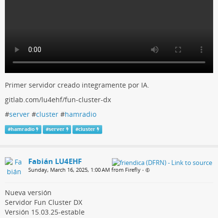
Primer servidor creado integramente por IA.
gitlab.com/lu4ehf/fun-cluster-dx
#
server
#
cluster
#
hamradio
#
hamradio
#
server
#
cluster
Fabián LU4EHF
Sunday, March 16, 2025, 1:00 AM from Firefly
•
Nueva versión
Servidor Fun Cluster DX
Versión 15.03.25-estable