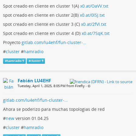
Spot creado en cliente en cluster 1(A)
x0.at/OaVV.txt
spot creado en cliente en cluster 2(B)
x0.at/0lSJ.txt
spot creado en cliente en cluster 3 (C)
x0.at/2fVI.txt
Spot creado en cliente en cluster 4 (D)
x0.at/7SqK.txt
Proyecto
gitlab.com/lu4ehf/fun-cluster-…
#
cluster
#
hamradio
#
hamradio
#
cluster
Fabián LU4EHF
Tuesday, April 1, 2025, 8:05 PM from Firefly
•
gitlab.com/lu4ehf/fun-cluster-…
Ahora se poderizo para muchas topologias de red
#
new
version 01.04.25
#
cluster
#
hamradio