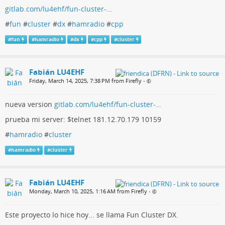
gitlab.com/lu4ehf/fun-cluster-…
#
fun
#
cluster
#
dx
#
hamradio
#
cpp
#
fun
#
hamradio
#
dx
#
cpp
#
cluster
Fabián LU4EHF
Friday, March 14, 2025, 7:38 PM from Firefly
•
nueva version
gitlab.com/lu4ehf/fun-cluster-…
prueba mi server: $telnet 181.12.70.179 10159
#
hamradio
#
cluster
#
hamradio
#
cluster
Fabián LU4EHF
Monday, March 10, 2025, 1:16 AM from Firefly
•
Este proyecto lo hice hoy... se llama Fun Cluster DX.