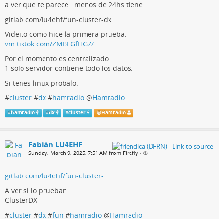
a ver que te parece...menos de 24hs tiene.
gitlab.com/lu4ehf/fun-cluster-dx
Videito como hice la primera prueba.
vm.tiktok.com/ZMBLGfHG7/
Por el momento es centralizado.
1 solo servidor contiene todo los datos.
Si tenes linux probalo.
#
cluster
#
dx
#
hamradio
@
Hamradio
#
hamradio
#
dx
#
cluster
@
Hamradio
Fabián LU4EHF
Sunday, March 9, 2025, 7:51 AM from Firefly
•
gitlab.com/lu4ehf/fun-cluster-…
A ver si lo prueban.
ClusterDX
#
cluster
#
dx
#
fun
#
hamradio
@
Hamradio