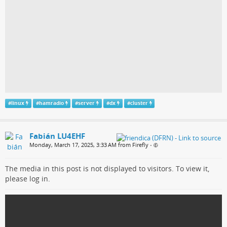
#
linux
#
hamradio
#
server
#
dx
#
cluster
Fabián LU4EHF
Monday, March 17, 2025, 3:33 AM from Firefly
•
The media in this post is not displayed to visitors. To view it,
please log in.