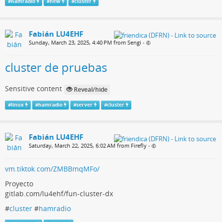
#
hamradio
#
new
#
cluster
Fabián LU4EHF
Sunday, March 23, 2025, 4:40 PM from Sengi
•
cluster de pruebas
Sensitive content
Reveal/hide
#
linux
#
hamradio
#
server
#
cluster
Fabián LU4EHF
Saturday, March 22, 2025, 6:02 AM from Firefly
•
vm.tiktok.com/ZMBBmqMFo/
Proyecto
gitlab.com/lu4ehf/fun-cluster-dx
#
cluster
#
hamradio