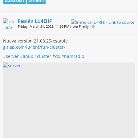
#
hamradio
#
cluster
Fabián LU4EHF
Friday, March 21, 2025, 11:30 PM from Firefly
•
Nueva versión 21.03.25-estable
gitlab.com/lu4ehf/fun-cluster-…
#
server
#
linux
#
cluster
#
dx
#
hamradio