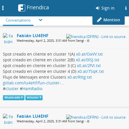
Friendica
Toggle
Sign in
navigation
Mention
Conversations
Fabián LU4EHF
Wednesday, April 2, 2025, 3:51 AM from Sengi
•
Spot creado en cliente en cluster 1(A)
x0.at/OaVV.txt
spot creado en cliente en cluster 2(B)
x0.at/0lSJ.txt
spot creado en cliente en cluster 3 (C)
x0.at/2fVI.txt
Spot creado en cliente en cluster 4 (D)
x0.at/7SqK.txt
Flujo de Mensajes entre Clusters
x0.at/Rttg.txt
gitlab.com/lu4ehf/fun-cluster-…
#
cluster
#
HamRadio
#
hamradio
#
cluster
Fabián LU4EHF
Wednesday, April 2, 2025, 3:31 AM from Sengi
•