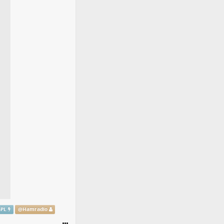
GPL
@
Hamradio