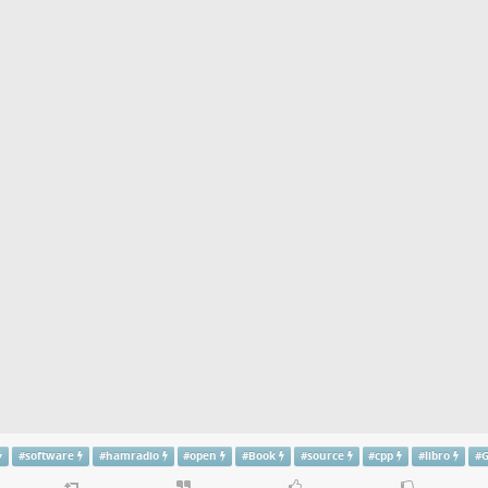
#
software
#
hamradio
#
open
#
Book
#
source
#
cpp
#
libro
#