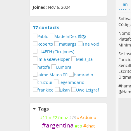
Joined:
Nov 6, 2024
Softw
Código
17 contacts
View
Nombr
contacts
Plataf
Minima
Se ins
Funcio
Sencill
Escrit
Última
#
hamr
@
Ham
Tags
#
Arduino
#
11m
#
27mhz
#
73
#
argentina
#
chat
#
cb