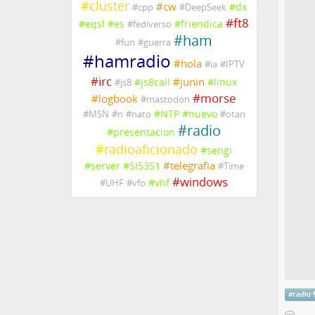
#
cluster
#
cw
#
dx
#
cpp
#
DeepSeek
#
ft8
#
eqsl
#
es
#
friendica
#
fediverso
#
ham
#
fun
#
guerra
#
hamradio
#
hola
#
ia
#
IPTV
#
irc
#
junin
#
js8call
#
linux
#
js8
#
morse
#
logbook
#
mastodon
#
NTP
#
nuevo
#
MSN
#
n
#
nato
#
otan
#
radio
#
presentacion
#
radioaficionado
#
sengi
#
telegrafia
#
server
#
SI5351
#
Time
#
windows
#
vhf
#
UHF
#
vfo
#
radio