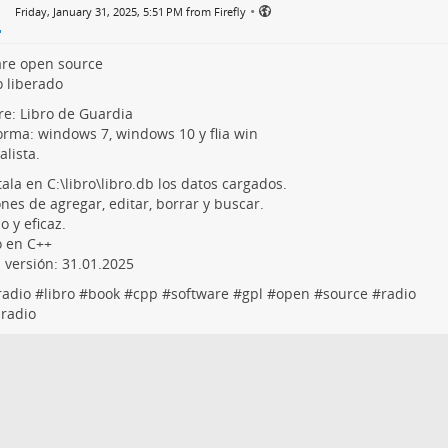
•
Friday, January 31, 2025, 5:51 PM from Firefly
are open source
 liberado
e: Libro de Guardia
orma: windows 7, windows 10 y flia win
lista.
tala en C:\libro\libro.db los datos cargados.
nes de agregar, editar, borrar y buscar.
o y eficaz.
o en C++
 versión: 31.01.2025
adio
#
libro
#
book
#
cpp
#
software
#
gpl
#
open
#
source
#
radio
radio