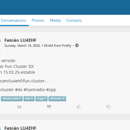
Conversations
Photos
Media
Contacts
Fabián LU4EHF
•
Sunday, March 16, 2025, 1:00 AM from Firefly
 versión
or Fun Cluster DX
n 15.03.25-estable
.com/lu4ehf/fun-cluster-…
#
cluster
#
dx
#
hamradio
#
cpp
#
hamradio
#
dx
#
cpp
#
cluster
Fabián LU4EHF