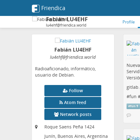
Friendica
Fabián LU4EHF
Profile
lu4ehf@friendica.world
Fabián LU4EHF
lu4ehf
@friendica
.world
Nueva
Radioaficionado, informático,
Servid
usuario de Debian.
Versió
gitlab
Follow
#
fun
Atom feed
#
fun
Network posts
Roque Saens Peña 1424
Junín, Buenos Aires, Argentina