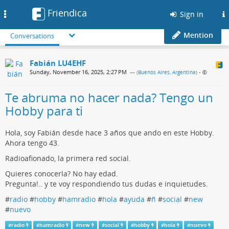
Friendica
Toggle
Sign in
navigation
Mention
Conversations
Fabián LU4EHF
Sunday, November 16, 2025, 2:27 PM
— (
Buenos Aires, Argentina
)
•
Te abruma no hacer nada? Tengo un
Hobby para ti
Hola, soy Fabián desde hace 3 años que ando en este Hobby.
Ahora tengo 43.
Radioafionado, la primera red social.
Quieres conocerla? No hay edad.
Pregunta!.. y te voy respondiendo tus dudas e inquietudes.
#
radio
#
hobby
#
hamradio
#
hola
#
ayuda
#
ñ
#
social
#
new
#
nuevo
#
radio
#
hamradio
#
new
#
social
#
hobby
#
hola
#
nuevo