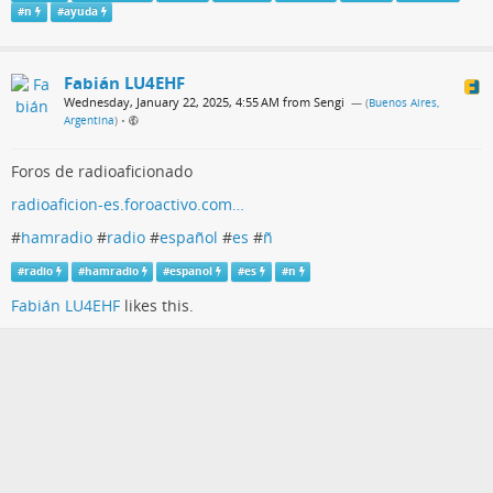
#
n
#
ayuda
Fabián LU4EHF
Wednesday, January 22, 2025, 4:55 AM from Sengi
— (
Buenos Aires,
Argentina
)
•
Foros de radioaficionado
radioaficion-es.foroactivo.com…
#
hamradio
#
radio
#
español
#
es
#
ñ
#
radio
#
hamradio
#
espanol
#
es
#
n
Fabián LU4EHF
likes this.