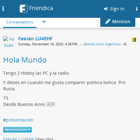
Friendica
Toggle
Sign in
navigation
Mention
Conversations
Fabián LU4EHF
Sunday, November 16, 2025, 4:28 PM
— (
Buenos Aires, Argentina
)
•
Hola Mundo
Tengo 2 Hobby las PC y la radio.
Y debes en cuando me gusta compartir política belica. Pro
Rusia.
73
Desde Buenos Aires 🇦🇷
#
presentacion
#
presentacion
Fabián LU4EHF
likes this.