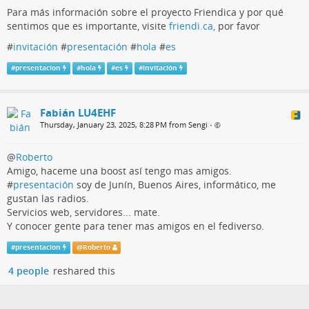
Para más información sobre el proyecto Friendica y por qué
sentimos que es importante, visite
friendi.ca,
por favor
#
invitación
#
presentación
#
hola
#
es
#
presentacion
#
hola
#
es
#
invitación
Fabián LU4EHF
Thursday, January 23, 2025, 8:28 PM from Sengi
•
@
Roberto
Amigo, haceme una boost así tengo mas amigos.
#
presentación
soy de Junín, Buenos Aires, informático, me
gustan las radios.
Servicios web, servidores... mate.
Y conocer gente para tener mas amigos en el fediverso.
#
presentacion
@
Roberto
4 people
reshared this