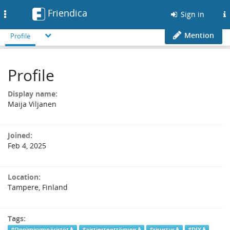
Friendica
Toggle
Sign in
navigation
Mention
Profile
Profile
Display name:
Maija Viljanen
Joined:
Feb 4, 2025
Location:
Tampere, Finland
Tags:
#Oppimisympäristöt
#aistiesteettömyys
#sisustus
#DIY