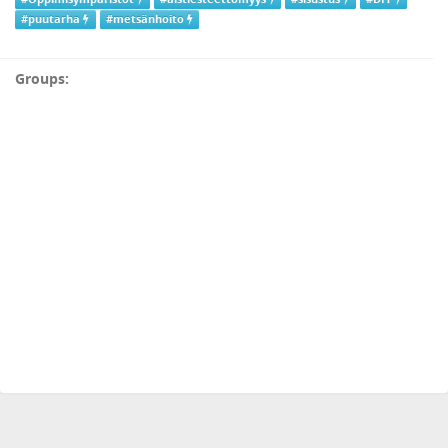
#puutarha
#metsänhoito
Groups: