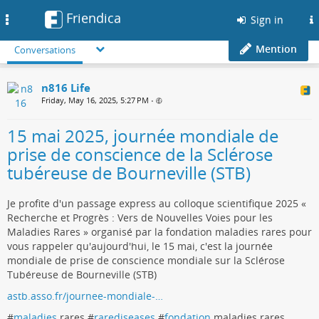
Friendica
Toggle
Sign in
navigation
Mention
Conversations
n816 Life
Friday, May 16, 2025, 5:27 PM
•
15 mai 2025, journée mondiale de
prise de conscience de la Sclérose
tubéreuse de Bourneville (STB)
Je profite d'un passage express au colloque scientifique 2025 «
Recherche et Progrès : Vers de Nouvelles Voies pour les
Maladies Rares » organisé par la fondation maladies rares pour
vous rappeler qu'aujourd'hui, le 15 mai, c'est la journée
mondiale de prise de conscience mondiale sur la Sclérose
Tubéreuse de Bourneville (STB)
astb.asso.fr/journee-mondiale-…
#
maladies
rares #
rarediseases
#
fondation
maladies rares