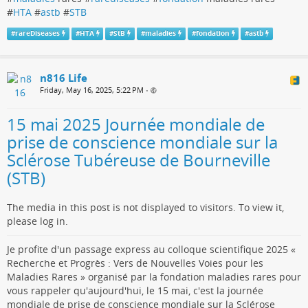
#
HTA
#
astb
#
STB
#
rareDiseases
#
HTA
#
StB
#
maladies
#
fondation
#
astb
n816 Life
Friday, May 16, 2025, 5:22 PM
•
15 mai 2025 Journée mondiale de
prise de conscience mondiale sur la
Sclérose Tubéreuse de Bourneville
(STB)
The media in this post is not displayed to visitors. To view it,
please log in.
Je profite d'un passage express au colloque scientifique 2025 «
Recherche et Progrès : Vers de Nouvelles Voies pour les
Maladies Rares » organisé par la fondation maladies rares pour
vous rappeler qu'aujourd'hui, le 15 mai, c'est la journée
mondiale de prise de conscience mondiale sur la Sclérose