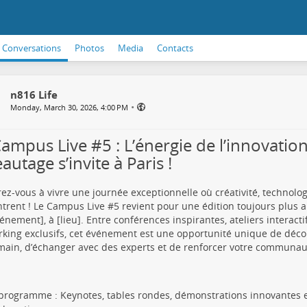
Conversations
Photos
Media
Contacts
n816 Life
•
Monday, March 30, 2026, 4:00 PM
Campus Live #5 : L’énergie de l’innovation
autage s’invite à Paris !
ez-vous à vivre une journée exceptionnelle où créativité, technolog
trent ! Le Campus Live #
5
revient pour une édition toujours plus a
vénement], à [lieu]. Entre conférences inspirantes, ateliers interac
king exclusifs, cet événement est une opportunité unique de déco
ain, d’échanger avec des experts et de renforcer votre communaut
programme : Keynotes, tables rondes, démonstrations innovantes 