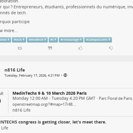
laboration.
r qui ? Entrepreneurs, étudiants, professionnels du numérique, inv
nnés de tech.
rquoi participe
w more...
ation
#
tech
#
medtech
#
5
#
reseautage
#
CampusLive5
n816 Life
•
Tuesday, February 17, 2026, 4:21 PM
MedinTechs 9 & 10 March 2026 Paris
AR
Monday 12:00 AM
-
Tuesday 4:20 PM
GMT
·
Parc Floral de Paris
9
openstreetmap.org/?#map=17/48.…
n816 Life
NTECHS congress is getting closer, let's meet there.
 Life