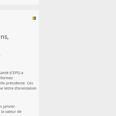
ons,
.
anté (CEPS) a
éformes
elle présidente. Ces
e lettre d’orientation
s janvier.
 la valeur de