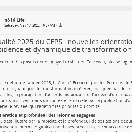
n816 Life
•
Saturday, May 17, 2025, 10:27 AM
ualité 2025 du CEPS : nouvelles orientati
sidence et dynamique de transformation
dia in this post is not displayed to visitors. To view it, please log in
 le début de l’année 2025, le Comité Économique des Produits de S
é une dynamique de transformation accélérée, marquée par des r
urelles, la prorogation d’accords historiques et l’arrivée d’une nouv
ions s’inscrivent dans un contexte renouvelé par la publication d’un
érielle révisée, qui redéfinit les priorités du comité.
élération et profondeur des réformes engagées
S s’est illustré par la rapidité et la profondeur de ses actions depui
nisation interne, digitalisation de ses processus, reconaissance de