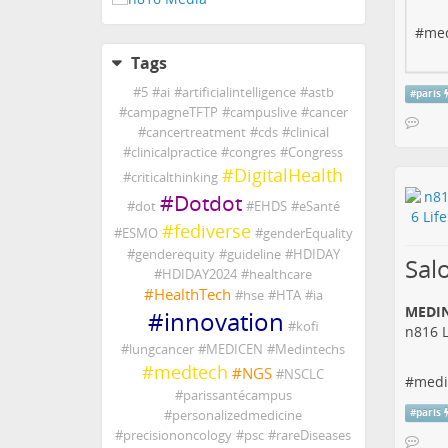
#med
Tags
#
5
#
ai
#
artificialintelligence
#
astb
#
paris
#
campagneTFTP
#
campuslive
#
cancer
#
cancertreatment
#
cds
#
clinical
#
clinicalpractice
#
congres
#
Congress
#
DigitalHealth
#
criticalthinking
#
Dotdot
#
dot
#
EHDS
#
eSanté
#
fediverse
#
ESMO
#
genderEquality
#
genderequity
#
guideline
#
HDIDAY
Sal
#
HDIDAY2024
#
healthcare
#
HealthTech
#
hse
#
HTA
#
ia
MEDINT
#
innovation
#
kofi
n816 L
#
lungcancer
#
MEDICEN
#
Medintechs
#
medtech
#
NGS
#
NSCLC
#
medi
#
parissantécampus
#
paris
#
personalizedmedicine
#
precisiononcology
#
psc
#
rareDiseases