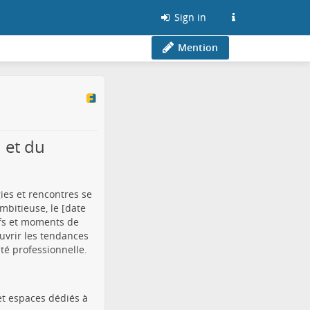
Sign in
Mention
 et du
ies et rencontres se
mbitieuse, le [date
tifs et moments de
uvrir les tendances
é professionnelle.
et espaces dédiés à