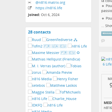
la col
@n816:matrix
.org
🔹 Pou
https:
/
/n816
.life
passio
Joined:
Oct 6, 2024
🔹 Pou
...
Sho
28 contacts
View
#
innov
contacts
M
MEDI
n816