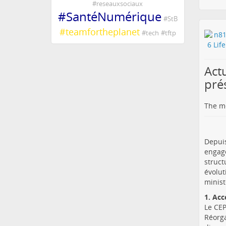
#
reseauxsociaux
#
SantéNumérique
#
StB
#
teamfortheplanet
#
tech
#
tftp
Act
pré
The me
Depuis
engag
struct
évolut
minist
1. Acc
Le CEP
Réorga