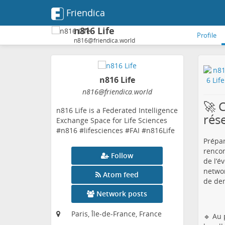
Friendica
n816 Life
Profile
n816@friendica.world
n816 Life
n816
@friendica
.world
🚀 
n816 Life is a Federated Intelligence
rése
Exchange Space for Life Sciences
#n816 #lifesciences #FAI #n816Life
Prépar
rencon
Follow
de l’é
networ
Atom feed
de dem
Network posts
Paris, Île-de-France, France
🔹 Au 