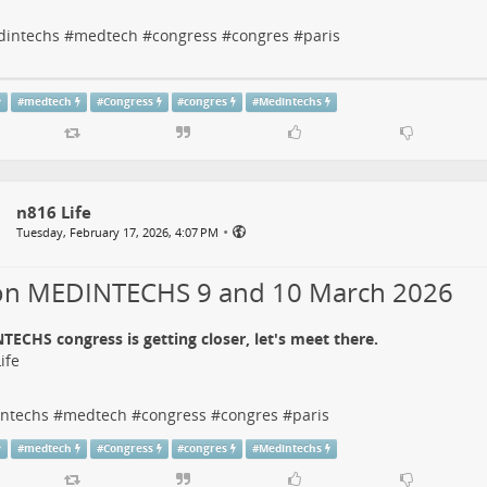
intechs #medtech #congress #congres #paris
#
medtech
#
Congress
#
congres
#
Medintechs
n816 Life
•
Tuesday, February 17, 2026, 4:07 PM
on MEDINTECHS 9 and 10 March 2026
ECHS congress is getting closer, let's meet there.
ife
ntechs
#
medtech
#
congress
#
congres
#
paris
#
medtech
#
Congress
#
congres
#
Medintechs