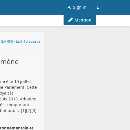
Sign in
Mention
nomène
ncé le 10 juillet
le Parlement. Cette
yait la
epuis 2018. Adoptée
tée, comportant
at public.[1][2][3]
vironnementale et