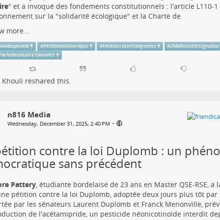
ire
" et a invoqué des fondements constitutionnels : l'article L110-
ronnement sur la "solidarité écologique" et la Charte de
w more...
aloiduplomb
#
PétitionHistorique
#
DémocratieCitoyenne
#
2MillionsDeSignatu
Parlementaire7Janvier
 Khouli
reshared this.
n816 Media
•
Wednesday, December 31, 2025, 2:40 PM
pétition contre la loi Duplomb : un phé
ocratique sans précédent
re Pattery
, étudiante bordelaise de 23 ans en Master QSE-RSE, a la
ne pétition contre la loi Duplomb, adoptée deux jours plus tôt par 
ortée par les sénateurs Laurent Duplomb et Franck Menonville, prévo
oduction de l'acétamipride, un pesticide néonicotinoïde interdit d