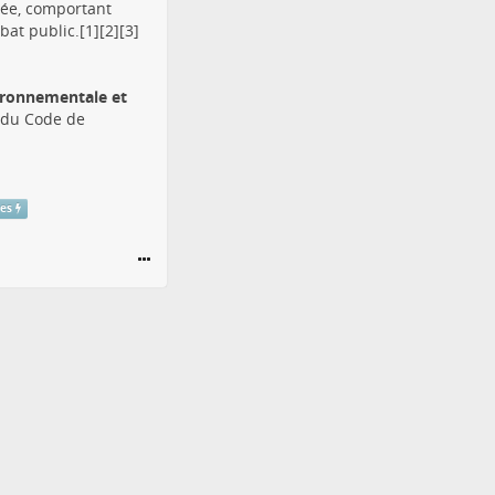
tée, comportant
at public.[1][2][3]
vironnementale et
1 du Code de
res