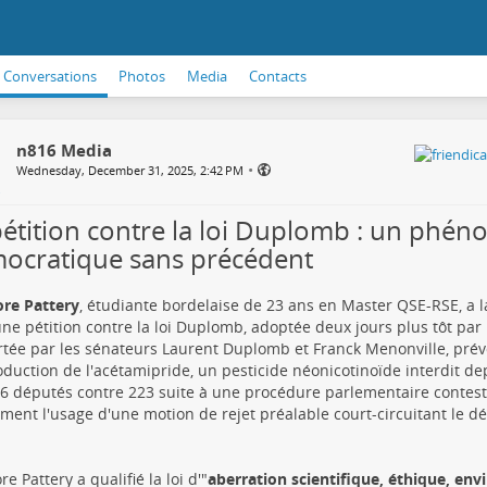
Conversations
Photos
Media
Contacts
n816 Media
•
Wednesday, December 31, 2025, 2:42 PM
pétition contre la loi Duplomb : un phé
ocratique sans précédent
re Pattery
, étudiante bordelaise de 23 ans en Master QSE-RSE, a la
ne pétition contre la loi Duplomb, adoptée deux jours plus tôt par 
ortée par les sénateurs Laurent Duplomb et Franck Menonville, prévo
oduction de l'acétamipride, un pesticide néonicotinoïde interdit d
6 députés contre 223 suite à une procédure parlementaire contes
ent l'usage d'une motion de rejet préalable court-circuitant le déb
e Pattery a qualifié la loi d'"
aberration scientifique, éthique, en