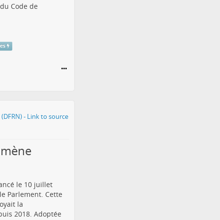
1 du Code de
res
nomène
ncé le 10 juillet
le Parlement. Cette
yait la
epuis 2018. Adoptée