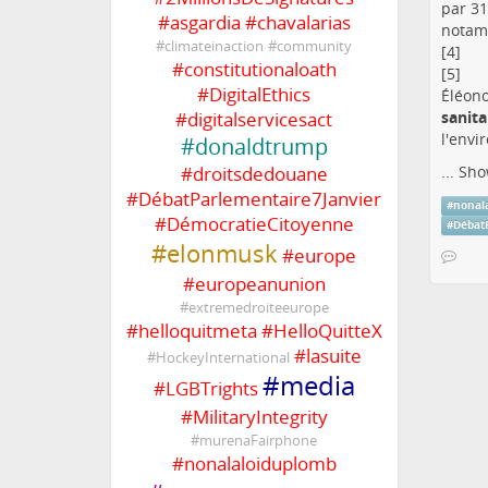
par 31
#
asgardia
#
chavalarias
notamm
#
climateinaction
#
community
[4]
#
constitutionaloath
[5]
#
DigitalEthics
Éléonor
#
digitalservicesact
sanita
l'envi
#
donaldtrump
#
droitsdedouane
...
Sho
#
DébatParlementaire7Janvier
#
nonal
#
DémocratieCitoyenne
#
Débat
#
elonmusk
#
europe
#
europeanunion
#
extremedroiteeurope
#
helloquitmeta
#
HelloQuitteX
#
lasuite
#
HockeyInternational
#
media
#
LGBTrights
#
MilitaryIntegrity
#
murenaFairphone
#
nonalaloiduplomb