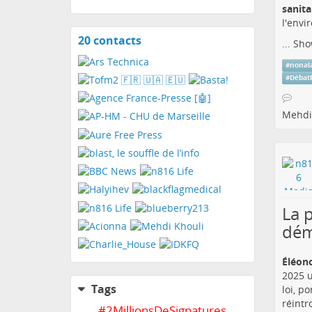
sanita
l'envi
20 contacts
View
...
Sho
contacts
#
nonal
#
Débat
Mehdi
La 
dém
Éléono
2025 u
Tags
loi, p
réintr
#
2MillionsDeSignatures