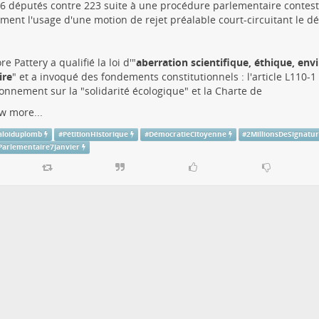
6 députés contre 223 suite à une procédure parlementaire contes
ent l'usage d'une motion de rejet préalable court-circuitant le déb
e Pattery a qualifié la loi d'"
aberration scientifique, éthique, en
ire
" et a invoqué des fondements constitutionnels : l'article L110-
ronnement sur la "solidarité écologique" et la Charte de
w more...
aloiduplomb
#
PétitionHistorique
#
DémocratieCitoyenne
#
2MillionsDeSignatu
Parlementaire7Janvier