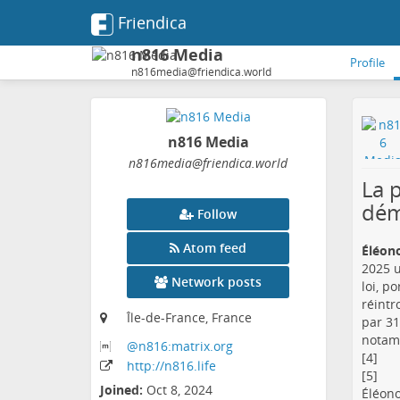
Friendica
n816 Media
Profile
n816media@friendica.world
n816 Media
n816media
@friendica
.world
La 
dém
Follow
Atom feed
Éléono
2025 u
Network posts
loi, p
réintr
Île-de-France, France
par 31
notamm
@n816:matrix
.org
[4]
http:
/
/n816
.life
[5]
Joined:
Oct 8, 2024
Éléonor