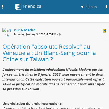
Friendica
Toggle
Sign in
navigation
n816 Media
Monday, January 5, 2026, 4:05 PM
•
Opération "absolute Resolve" au
Venezuela : Un Blanc-Seing pour la
Chine sur Taiwan ?
L'enlèvement du président vénézuélien Nicolás Maduro par les
forces américaines le 3 janvier 2026 viole ouvertement le droit
international. Cette opération pourrait paradoxalement offrir à
Pékin la justification morale qu'elle recherchait pour intensifier
sa pression sur Taiwan.
Une violation du droit international
L'opération "Absolute Resolve" marque un tournant alarmant.