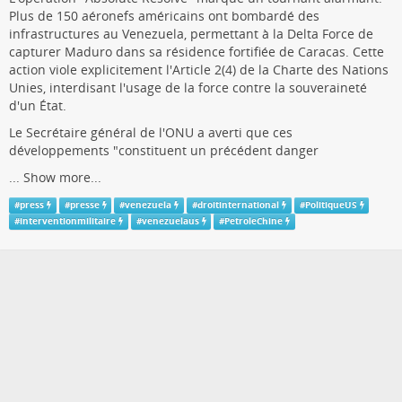
Plus de 150 aéronefs américains ont bombardé des
infrastructures au Venezuela, permettant à la Delta Force de
capturer Maduro dans sa résidence fortifiée de Caracas. Cette
action viole explicitement l'Article 2(4) de la Charte des Nations
Unies, interdisant l'usage de la force contre la souveraineté
d'un État.
Le Secrétaire général de l'ONU a averti que ces
développements "constituent un précédent danger
...
Show more...
#
press
#
presse
#
venezuela
#
droitinternational
#
PolitiqueUS
#
interventionmilitaire
#
venezuelaus
#
PetroleChine