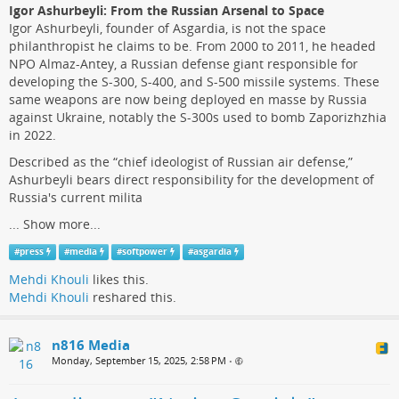
Igor Ashurbeyli: From the Russian Arsenal to Space
Igor Ashurbeyli, founder of Asgardia, is not the space
philanthropist he claims to be. From 2000 to 2011, he headed
NPO Almaz-Antey, a Russian defense giant responsible for
developing the S-300, S-400, and S-500 missile systems. These
same weapons are now being deployed en masse by Russia
against Ukraine, notably the S-300s used to bomb Zaporizhzhia
in 2022.
Described as the “chief ideologist of Russian air defense,”
Ashurbeyli bears direct responsibility for the development of
Russia's current milita
...
Show more...
#
press
#
media
#
softpower
#
asgardia
Mehdi Khouli
likes this.
Mehdi Khouli
reshared this.
n816 Media
Monday, September 15, 2025, 2:58 PM
•