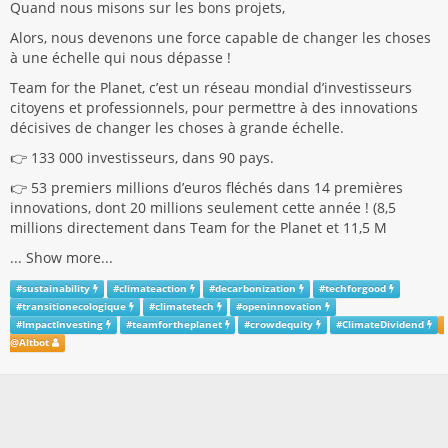
Quand nous misons sur les bons projets,
Alors, nous devenons une force capable de changer les choses
à une échelle qui nous dépasse !
Team for the Planet, c’est un réseau mondial d’investisseurs
citoyens et professionnels, pour permettre à des innovations
décisives de changer les choses à grande échelle.
👉 133 000 investisseurs, dans 90 pays.
👉 53 premiers millions d’euros fléchés dans 14 premières
innovations, dont 20 millions seulement cette année ! (8,5
millions directement dans Team for the Planet et 11,5 M
...
Show more...
#
sustainability
#
climateaction
#
decarbonization
#
techforgood
#
transitionecologique
#
climatetech
#
openinnovation
#
ImpactInvesting
#
teamfortheplanet
#
crowdequity
#
ClimateDividend
@
Altbot