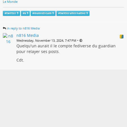
Le Monde
#
twitter
#
x
#
mainstream
#
twitteralternative
in reply to n816 Media
n816 Media
•
Wednesday, November 13, 2024, 7:47 PM
Quelqu'un aurait il le compte fediverse du guardian
pour relayer ses posts.
Cdt.