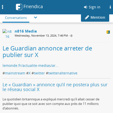
Friendica
Toggle
Sign in
navigation
Mention
Conversations
n816 Media
Wednesday, November 13, 2024, 7:46 PM
•
Le Guardian annonce arreter de
publier sur X
lemonde.fr/actualite-medias/ar…
#
mainstream
#
X
#
twitter
#
twitteralternative
Le « Guardian » annonce qu’il ne postera plus sur
le réseau social X
Le quotidien britannique a expliqué mercredi qu’il allait cesser de
publier quoi que ce soit avec son compte aux près de 11 millions
d’abonnés.