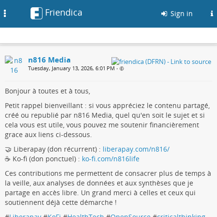
Friendica
Toggle
Sign in
navigation
n816 Media
Tuesday, January 13, 2026, 6:01 PM
•
Bonjour à toutes et à tous,
Petit rappel bienveillant : si vous appréciez le contenu partagé,
créé ou republié par n816 Media, quel qu'en soit le sujet et si
cela vous est utile, vous pouvez me soutenir financièrement
grace aux liens ci-dessous.
🤝 Liberapay (don récurrent) :
liberapay.com/n816/
☕ Ko-fi (don ponctuel) :
ko-fi.com/n816life
Ces contributions me permettent de consacrer plus de temps à
la veille, aux analyses de données et aux synthèses que je
partage en accès libre. Un grand merci à celles et ceux qui
soutiennent déjà cette démarche !
#
Liberapay
#
KoFi
#
HealthTech
#
OpenSource
#
criticalthinking