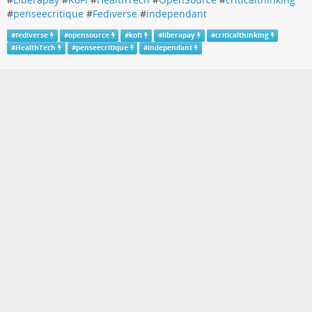
#
penseecritique
#
Fediverse
#
independant
#
fediverse
#
opensource
#
kofi
#
liberapay
#
criticalthinking
#
HealthTech
#
penseecritique
#
independant