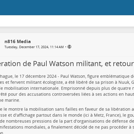
n816 Media
•
Tuesday, December 17, 2024, 11:14 AM
ération de Paul Watson militant, et retou
ague, le 17 décembre 2024 - Paul Watson, figure emblématique d
es et fervent militant écologiste, a été libéré de sa prison à Nuuk,
e mobilisation internationale. Emprisonné depuis plus de quatre 
rêté pour des accusations controversées liées à ses actions en ha
ne marine.
le montre la mobilisation sans failles en faveur de sa libération
sse et d'affichage partout dans le monde (ici à Metz, France), le g
de nombreuses pressions de la part d'organisations de défense de
ifestations mondiales, a finalement décidé de ne pas procéder à s
on.