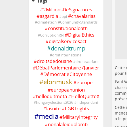
Tags
#
2MillionsDeSignatures
#
asgardia
#
chavalarias
#
bpi
#
climatetech
#
CommunityStandards
#
constitutionaloath
#
DigitalEthics
#
CorruptionRN
#
digitalservicesact
#
donaldtrump
#
droitinternational
#
droitsdedouane
#
dronewarfare
#
DébatParlementaire7Janvier
Cette 
pour t
#
DémocratieCitoyenne
#
elonmusk
Paul W
#
europe
chasse
#
europeanunion
comme 
#
helloquitmeta
#
HelloQuitteX
préser
#
hungaryelections2026
#
independant
Cette 
#
lasuite
#
LGBTrights
menés 
#
media
#
MilitaryIntegrity
a le p
#
nonalaloiduplomb