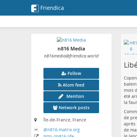
Friendica
n816 Media
n816media
@friendica
.world
Lib
Follow
Copenh
balein
Atom feed
mois d
été ar
Mention
la fau
Network posts
Comme 
de pre
Île-de-France, France
après 
@n816:matrix
.org
de man
le Jap
http:
/
/n816
.life