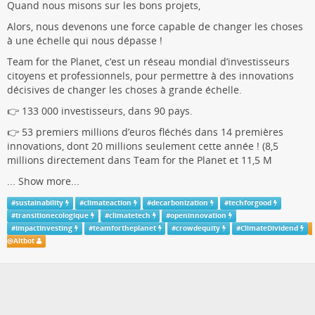
Quand nous misons sur les bons projets,
Alors, nous devenons une force capable de changer les choses
à une échelle qui nous dépasse !
Team for the Planet, c’est un réseau mondial d’investisseurs
citoyens et professionnels, pour permettre à des innovations
décisives de changer les choses à grande échelle.
👉 133 000 investisseurs, dans 90 pays.
👉 53 premiers millions d’euros fléchés dans 14 premières
innovations, dont 20 millions seulement cette année ! (8,5
millions directement dans Team for the Planet et 11,5 M
...
Show more...
#
sustainability
#
climateaction
#
decarbonization
#
techforgood
#
transitionecologique
#
climatetech
#
openinnovation
#
ImpactInvesting
#
teamfortheplanet
#
crowdequity
#
ClimateDividend
@
Altbot