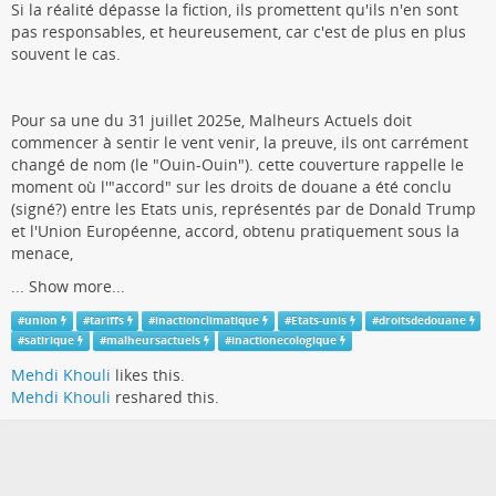
Si la réalité dépasse la fiction, ils promettent qu'ils n'en sont
pas responsables, et heureusement, car c'est de plus en plus
souvent le cas.
Pour sa une du 31 juillet 2025e, Malheurs Actuels doit
commencer à sentir le vent venir, la preuve, ils ont carrément
changé de nom (le "Ouin-Ouin"). cette couverture rappelle le
moment où l'"accord" sur les droits de douane a été conclu
(signé?) entre les Etats unis, représentés par de Donald Trump
et l'Union Européenne, accord, obtenu pratiquement sous la
menace,
...
Show more...
#
union
#
tariffs
#
inactionclimatique
#
Etats-unis
#
droitsdedouane
#
satirique
#
malheursactuels
#
inactionecologique
Mehdi Khouli
likes this.
Mehdi Khouli
reshared this.