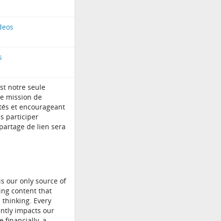
deos
s
est notre seule
re mission de
rtés et encourageant
s participer
artage de lien sera
s our only source of
ing content that
 thinking. Every
cantly impacts our
e financially, a