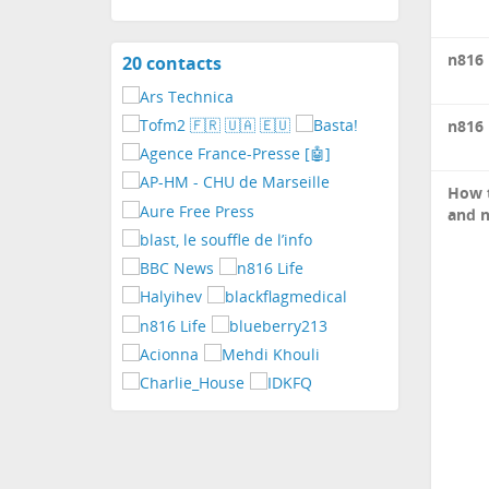
n816 
20 contacts
View
contacts
n816 
How t
and 