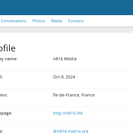
Conversations
Photos
Media
Contacts
ofile
ay name:
n816 Media
d:
Oct 8, 2024
ion:
Île-de-France, France
page:
http://n816.life
x:
@n816:matrix.org