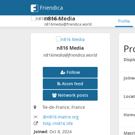
Friendica
n816 Media
Profile
n816media@friendica.world
Pr
n816 Media
n816media
@friendica
.world
Displ
Follow
Joine
Atom feed
Network posts
Locat
Île-de-France, France
Home
@n816:matrix
.org
http:
/
/n816
.life
Joined:
Oct 8, 2024
Matri