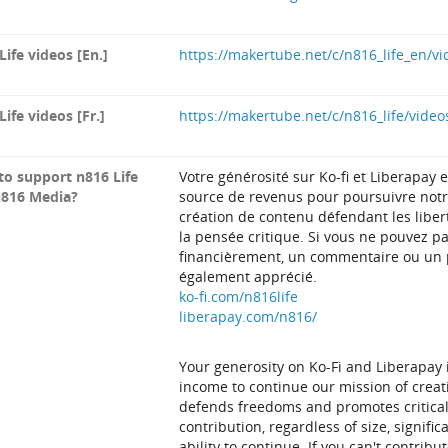
Life videos [En.]
https://makertube.net/c/n816_life_en/vi
Life videos [Fr.]
https://makertube.net/c/n816_life/video
o support n816 Life
Votre générosité sur Ko-fi et Liberapay 
n816 Media?
source de revenus pour poursuivre not
création de contenu défendant les libe
la pensée critique. Si vous ne pouvez pa
financièrement, un commentaire ou un p
également apprécié.
ko-fi.com/n816life
liberapay.com/n816/
Your generosity on Ko-Fi and Liberapay i
income to continue our mission of creat
defends freedoms and promotes critical
contribution, regardless of size, signifi
ability to continue. If you can't contribut