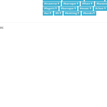
#traverso
#baroque
#flute
#basso
#fagotti
#baroque
#music
#choir
#sci
#fi
#knitting
#books
ps: