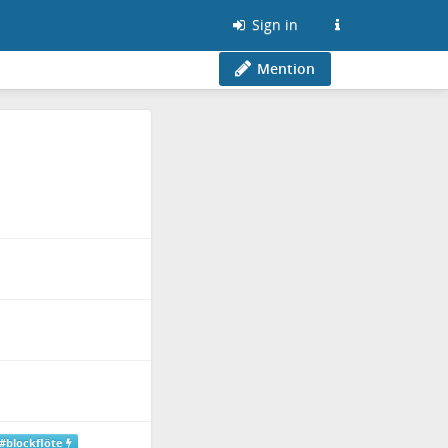
Sign in
Mention
#blockflöte