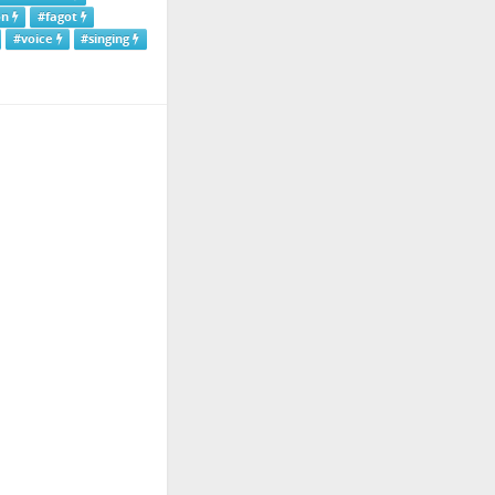
on
#fagot
#voice
#singing