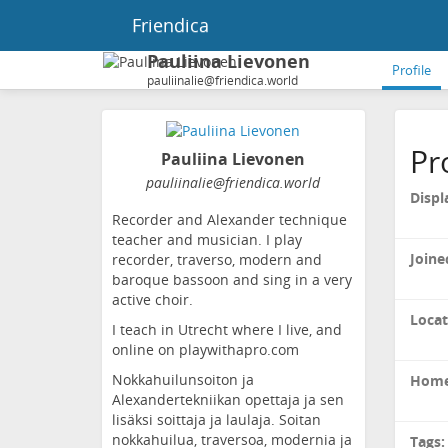
Friendica
Pauliina Lievonen
Profile
pauliinalie@friendica.world
Pr
Pauliina Lievonen
pauliinalie
@friendica
.world
Displ
Recorder and Alexander technique
teacher and musician. I play
Joine
recorder, traverso, modern and
baroque bassoon and sing in a very
active choir.
Locat
I teach in Utrecht where I live, and
online on playwithapro.com
Nokkahuilunsoiton ja
Home
Alexandertekniikan opettaja ja sen
lisäksi soittaja ja laulaja. Soitan
nokkahuilua, traversoa, modernia ja
Tags: