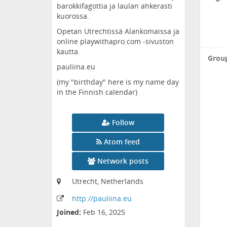
barokkifagottia ja laulan ahkerasti
kuorossa.
Opetan Utrechtissä Alankomaissa ja
online playwithapro.com -sivuston
kautta.
Grou
pauliina.eu
(my "birthday" here is my name day
in the Finnish calendar)
Follow
Atom feed
Network posts
Utrecht, Netherlands
http:
/
/pauliina
.eu
Joined:
Feb 16, 2025