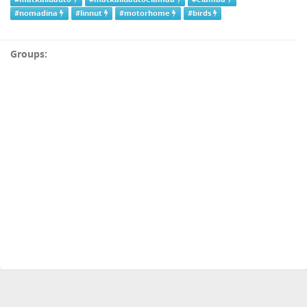
#nomadina
#linnut
#motorhome
#birds
Groups: