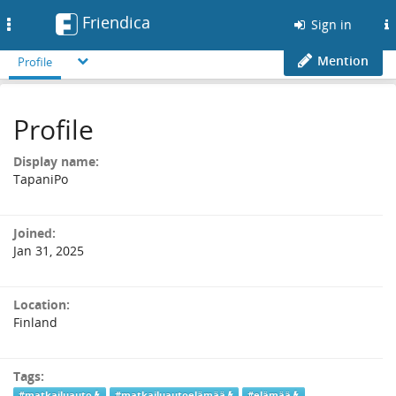
Friendica
Toggle
Sign in
navigation
Mention
Profile
Profile
Display name:
TapaniPo
Joined:
Jan 31, 2025
Location:
Finland
Tags:
#matkailuauto
#matkailuautoelämää
#elämää