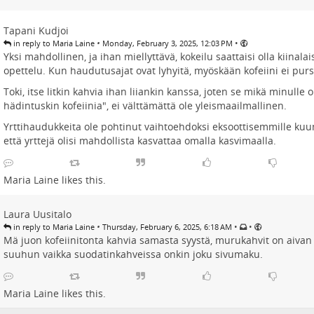
Tapani Kudjoi
•
•
in reply to Maria Laine
Monday, February 3, 2025, 12:03 PM
Yksi mahdollinen, ja ihan miellyttävä, kokeilu saattaisi olla kiina
opettelu. Kun haudutusajat ovat lyhyitä, myöskään kofeiini ei purs
Toki, itse litkin kahvia ihan liiankin kanssa, joten se mikä minulle o
hädintuskin kofeiinia", ei välttämättä ole yleismaailmallinen.
Yrttihaudukkeita ole pohtinut vaihtoehdoksi eksoottisemmille kuumi
että yrttejä olisi mahdollista kasvattaa omalla kasvimaalla.
Maria Laine
likes this.
Laura Uusitalo
•
•
•
in reply to Maria Laine
Thursday, February 6, 2025, 6:18 AM
Mä juon kofeiinitonta kahvia samasta syystä, murukahvit on aivan 
suuhun vaikka suodatinkahveissa onkin joku sivumaku.
Maria Laine
likes this.