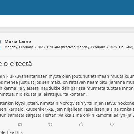
Maria Laine
Monday, February 3, 2025, 11:06 AM (Received Monday, February 3, 2025, 11:15 AM)
e ole teetä
nin kiukkuvähentämisen myötä olen joutunut etsimään muuta kuu
s menee justjust jos sen maku on riittävän naamioitu (lähinnä mus
n kerma) ja yleisesti haudukkeiden parissa murhetta tuottaa inhon
inttua, hibiskusta ja lakritsijuurta kohtaan.
itenkin löytyi jotain, nimittäin Nordqvistin yrttilinjan Havu; nokko
en, karpalo, kuusenkerkkä. Join hiljalleen rasiallisen ja siitä rohka
uun samasta sarjasta Hertan (vaikka siinä onkin kamomillaa, yh) ja
ple
like this