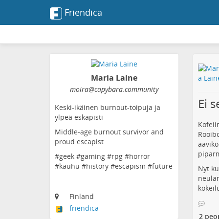
Friendica
Maria Laine
moira@capybara.community
Ei s
Keski-ikäinen burnout-toipuja ja
ylpeä eskapisti
Kofeii
Middle-age burnout survivor and
Rooibo
proud escapist
aaviko
piparm
#geek #gaming #rpg #horror
#kauhu #history #escapism #future
Nyt ku
neulan
kokeil
Finland
friendica
2 peo