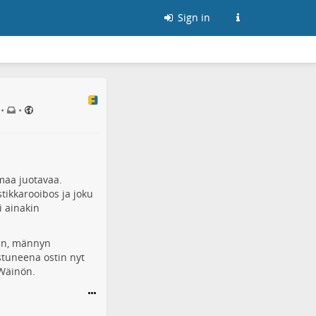
Sign in
•
•
maa juotavaa.
tikkarooibos ja joku
i ainakin
nen, männyn
istuneena ostin nyt
 Wäinön.