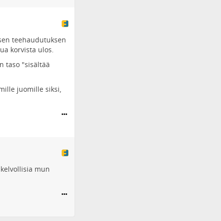
laisen teehaudutuksen
ua korvista ulos.
n taso "sisältää
lle juomille siksi,
kelvollisia mun