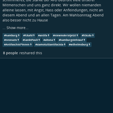
Mitmenschen und uns ganz direkt. Wir wollen niemanden
alleine lassen, mit Angst, Hass oder Anfeindungen, nicht an
diesem Abend und an allen Tagen. Am Wahlsonntag Abend
also besser nicht zu Hause
...
Show more...
#
hamburg
#
fckafd
#
antifa
#
niewiederistjetzt
#
fckcdu
#
neonazis
#
SanktPauli
#
altona
#
hamburgstehtauf
#
Antifaschist*Innen
#
siamotuttiantifacista
#
wilhelmsburg
8 people
reshared this