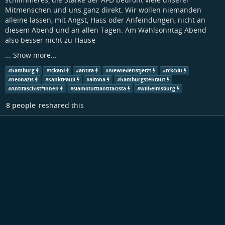
Mitmenschen und uns ganz direkt. Wir wollen niemanden
alleine lassen, mit Angst, Hass oder Anfeindungen, nicht an
diesem Abend und an allen Tagen. Am Wahlsonntag Abend
also besser nicht zu Hause
...
Show more...
#
hamburg
#
fckafd
#
antifa
#
niewiederistjetzt
#
fckcdu
#
neonazis
#
SanktPauli
#
altona
#
hamburgstehtauf
#
Antifaschist*Innen
#
siamotuttiantifacista
#
wilhelmsburg
8 people
reshared this