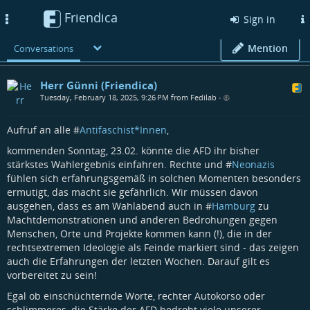
Friendica
Toggle
Sign in
navigation
Mention
Conversations
Herr Günni (Friendica)
Tuesday, February 18, 2025, 9:26 PM from Fedilab
•
Aufruf an alle #
Antifaschist*Innen
,
kommenden Sonntag, 23.02. könnte die AFD ihr bisher
stärkstes Wahlergebnis einfahren. Rechte und #
Neonazis
fühlen sich erfahrungsgemäß in solchen Momenten besonders
ermutigt, das macht sie gefährlich. Wir müssen davon
ausgehen, dass es am Wahlabend auch in #
Hamburg
zu
Machtdemonstrationen und anderen Bedrohungen gegen
Menschen, Orte und Projekte kommen kann (!), die in der
rechtsextremen Ideologie als Feinde markiert sind - das zeigen
auch die Erfahrungen der letzten Wochen. Darauf gilt es
vorbereitet zu sein!
Egal ob einschüchternde Worte, rechter Autokorso oder
schlimmeres, die Stärke der AFD bedroht viele unserer