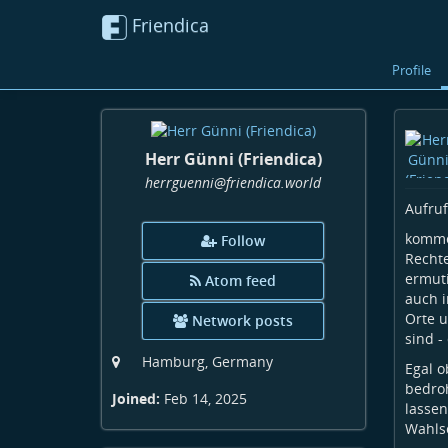
Friendica
Profile
Herr Günni (Friendica)
herrguenni
@friendica
.world
Aufruf
kommen
Follow
Recht
ermuti
Atom feed
auch i
Orte u
Network posts
sind -
Hamburg, Germany
Egal o
bedroh
Joined:
Feb 14, 2025
lassen
Wahls