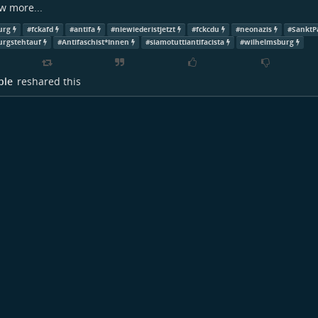
w more...
urg
#
fckafd
#
antifa
#
niewiederistjetzt
#
fckcdu
#
neonazis
#
SanktP
rgstehtauf
#
Antifaschist*Innen
#
siamotuttiantifacista
#
wilhelmsburg
ple
reshared this