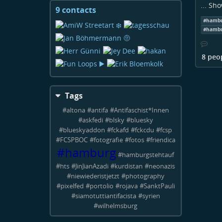
...
Sho
9 contacts
View
contacts
#
hamb
#
hambu
8 peo
Tags
#
altona
#
antifa
#
Antifaschist*Innen
#
askfedi
#
blsky
#
bluesky
#
blueskyaddon
#
fckafd
#
fckcdu
#
fcsp
#
FCSPBOC
#
fotografie
#
fotos
#
friendica
#
hamburg
#
hamburgstehtauf
#
hts
#
JinJianAzadi
#
kurdistan
#
neonazis
#
niewiederistjetzt
#
photography
#
pixelfed
#
portolio
#
rojava
#
SanktPauli
#
siamotuttiantifacista
#
syrien
#
wilhelmsburg