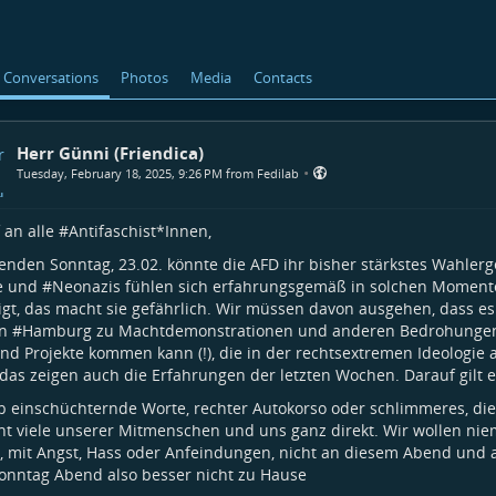
Conversations
Photos
Media
Contacts
Herr Günni (Friendica)
•
Tuesday, February 18, 2025, 9:26 PM from Fedilab
 an alle #
Antifaschist*Innen
,
den Sonntag, 23.02. könnte die AFD ihr bisher stärkstes Wahlerg
e und #
Neonazis
fühlen sich erfahrungsgemäß in solchen Moment
gt, das macht sie gefährlich. Wir müssen davon ausgehen, dass 
n #
Hamburg
zu Machtdemonstrationen und anderen Bedrohunge
nd Projekte kommen kann (!), die in der rechtsextremen Ideologie a
 das zeigen auch die Erfahrungen der letzten Wochen. Darauf gilt es
b einschüchternde Worte, rechter Autokorso oder schlimmeres, die
t viele unserer Mitmenschen und uns ganz direkt. Wir wollen nie
, mit Angst, Hass oder Anfeindungen, nicht an diesem Abend und 
onntag Abend also besser nicht zu Hause