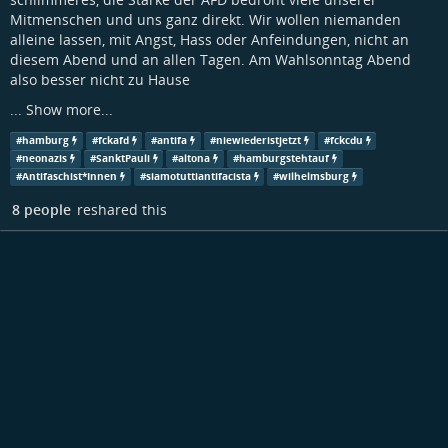
Mitmenschen und uns ganz direkt. Wir wollen niemanden
alleine lassen, mit Angst, Hass oder Anfeindungen, nicht an
diesem Abend und an allen Tagen. Am Wahlsonntag Abend
also besser nicht zu Hause
...
Show more...
#
hamburg
#
fckafd
#
antifa
#
niewiederistjetzt
#
fckcdu
#
neonazis
#
SanktPauli
#
altona
#
hamburgstehtauf
#
Antifaschist*Innen
#
siamotuttiantifacista
#
wilhelmsburg
8 people
reshared this