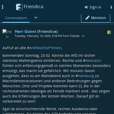
Friendica
Toggle
Sign in
navigation
Mention
Conversations
Herr Günni (Friendica)
Tuesday, February 18, 2025, 9:26 PM from Fedilab
•
Aufruf an alle #
Antifaschist*Innen
,
kommenden Sonntag, 23.02. könnte die AFD ihr bisher
stärkstes Wahlergebnis einfahren. Rechte und #
Neonazis
fühlen sich erfahrungsgemäß in solchen Momenten besonders
ermutigt, das macht sie gefährlich. Wir müssen davon
ausgehen, dass es am Wahlabend auch in #
Hamburg
zu
Machtdemonstrationen und anderen Bedrohungen gegen
Menschen, Orte und Projekte kommen kann (!), die in der
rechtsextremen Ideologie als Feinde markiert sind - das zeigen
auch die Erfahrungen der letzten Wochen. Darauf gilt es
vorbereitet zu sein!
Egal ob einschüchternde Worte, rechter Autokorso oder
schlimmeres, die Stärke der AFD bedroht viele unserer