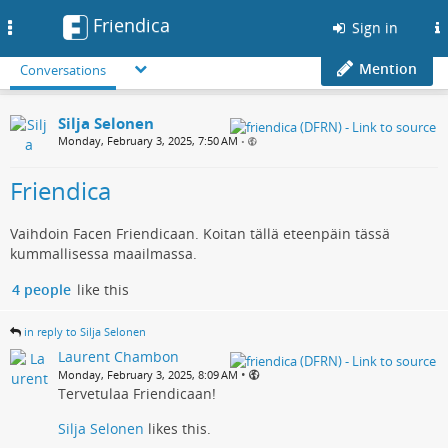
Friendica
Toggle
Sign in
navigation
Mention
Conversations
Silja Selonen
Monday, February 3, 2025, 7:50 AM
•
Friendica
Vaihdoin Facen Friendicaan. Koitan tällä eteenpäin tässä
kummallisessa maailmassa.
4 people
like this
in reply to Silja Selonen
Laurent Chambon
•
Monday, February 3, 2025, 8:09 AM
Tervetulaa Friendicaan!
Silja Selonen
likes this.