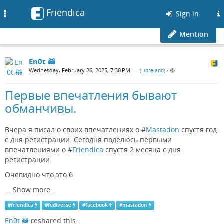
Friendica
Toggle
Sign in
navigation
Mention
En0t 🦝
Wednesday, February 26, 2025, 7:30 PM
— (
Libreland
)
•
Первые впечатления бывают
обманчивы.
Вчера я писал о своих впечатлениях о #
Mastadon
спустя год
с дня регистрации. Сегодня поделюсь первыми
впечатлениями о #
Friendica
спустя 2 месяца с дня
регистрации.
Очевидно что это б
...
Show more...
#
friendica
#
fediverse
#
facebook
#
mastadon
En0t 🦝
reshared this.