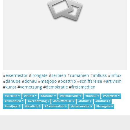
#
eisernestor
#
irongate
#
serbien
#
rumänien
#
imfluss
#
influx
#
danube
#
donau
#
matjopo
#
boattrip
#
schiffsreise
#
artivism
#
kunst
#
vernetzung
#
demokratie
#
freiemedien
#
serbien
#
kunst
#
danube
#
demokratie
#
Donau
#
Artivism
#
rumanien
#
vernetzung
#
schiffsreise
#
influx
#
imfluss
#
matjopo
#
boattrip
#
freiemedien
#
eisernestor
#
irongate