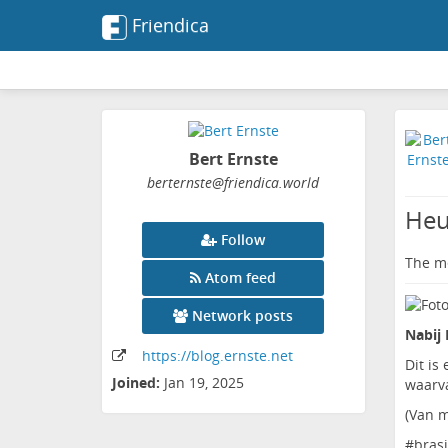
Friendica
Bert Ernste
berternste
@friendica
.world
Heu
Follow
The me
Atom feed
Network posts
Nabij 
https:
/
/blog
.ernste
.net
Dit is
Joined:
Jan 19, 2025
waarva
(
Van m
#
brasi