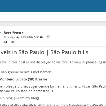
Bert Ernste
•
Thursday, April 23, 2026, 5:38 AM
(
NL | BR
)
vels in São Paulo | São Paulo hills
dia in this post is not displayed to visitors. To view it, please log in
Monteiro Lobato (SP) Brazilië
 een plaatje uit het zogenoemde binnenland (
interior<
) van São Paul
n São Paulo stad de hoofdstad is.
ijn blog | From my blog
)
l
#
brazil
#
brazilie
#
foto
#
fotografie
#
photo
#
photography
#
SaoPau