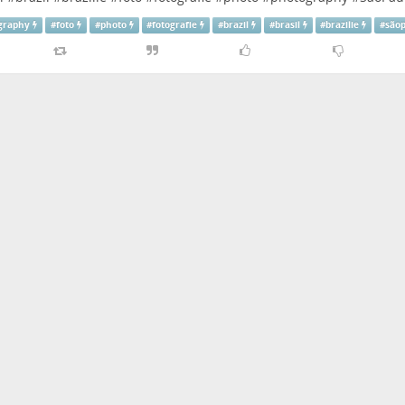
graphy
#
foto
#
photo
#
fotografie
#
brazil
#
brasil
#
brazilie
#
são