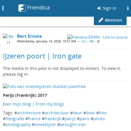
Friendica
Toggle
Sign in
navigation
Mention
Bert Ernste
Wednesday, January 14, 2026, 10:51 AM
— (
NL | BR
)
•
IJzeren poort | Iron gate
The media in this post is not displayed to visitors. To view it,
please log in.
Parijs (Frankrijk) 2017
(
Van mijn blog | From my blog
)
Tags: #
architecture
#
architectuur
#
deur
#
door
#
foto
#
fotografie
#
france
#
frankrijk
#
parijs
#
paris
#
photo
#
photography
#
smeedijzer
#
wrought-iron