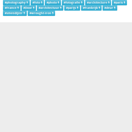
#
photography
#
foto
#
photo
#
fotografie
#
architecture
#
paris
#
France
#
Door
#
architectuur
#
parijs
#
frankrijk
#
deur
#
smeedijzer
#
wrought-iron