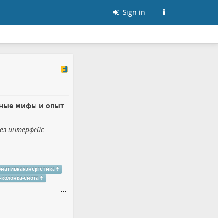
Sign in
чные мифы и опыт
рез интерфейс
рнативнаяэнергетика
-колонка-енота