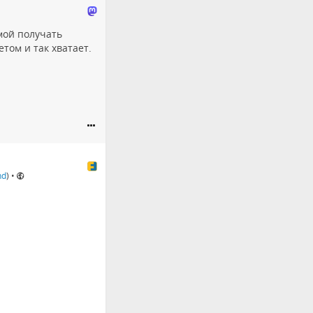
мой получать
том и так хватает.
nd
)
•