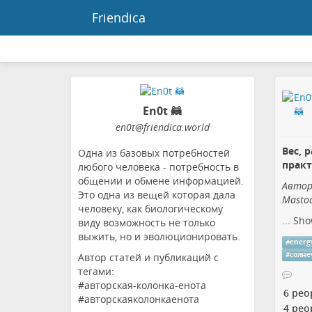
Friendica
En0t 🦝
en0t
@friendica
.world
Вес, 
Одна из базовых потребностей
прак
любого человека - потребность в
общении и обмене информацией.
Автор
Это одна из вещей которая дала
Masto
человеку, как биологическому
...
Sho
виду возможность не только
выжить, но и эволюционировать.
#
energ
#
солне
Автор статей и публикаций с
тегами:
#авторская-колонка-енота
6 peo
#авторскаяколонкаенота
4 peo