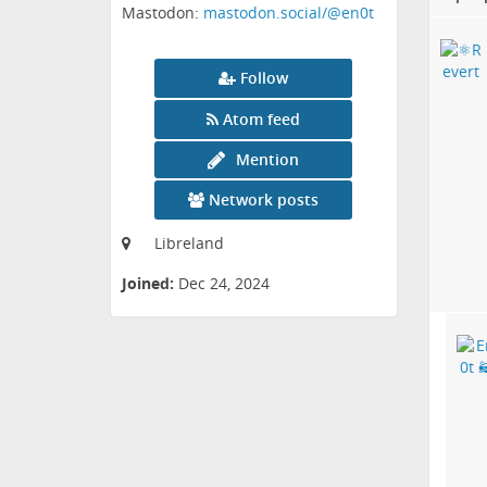
Mastodon:
mastodon.social/@en0t
Follow
Atom feed
Mention
Network posts
Libreland
Joined:
Dec 24, 2024