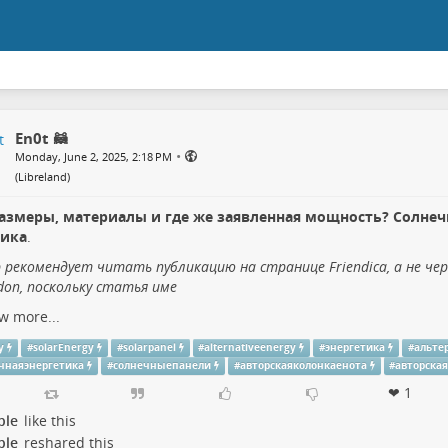
En0t 🦝
•
Monday, June 2, 2025, 2:18 PM
(
Libreland
)
размеры, материалы и где же заявленная мощность? Солне
тика
.
 рекомендует читать публикацию на странице Friendica, а не че
don, поскольку статья име
w more...
y
#
solarEnergy
#
solarpanel
#
alternativeenergy
#
энергетика
#
альте
чнаяэнергетика
#
солнечныепанели
#
авторскаяколонкаенота
#
авторская
❤ 1
ple
like this
ple
reshared this