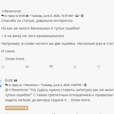
⚛️Revertron
•
•
•
in reply to En0t 🦝
Tuesday, June 3, 2025, 10:37 AM
Спасибо за статью, довольно интересно.
Но как же много банальных и тупых ошибок!
> я не вижу не чего криминального
Например, в слове ничего аж две ошибки. Несколько раз в стат
И таких
...
Show more...
En0t 🦝
•
•
in reply to ⚛️Revertron
Tuesday, June 3, 2025, 4:56 PM
@
⚛️Revertron
"Но, (здесь нужно ставить запятую) как же мно
тупых ошибок!" С таким трепетным отношением к правилам 
ходить нельзя, до вечера седина п...
Show more...
@
⚛️Revertron