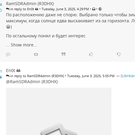
RamSDRAdmin (R3DHX)
•
•
•
in reply to En0t 🦝
Tuesday, June 3, 2025, 4:29 PM
По расположению даже не спорю. Выбрано только чтобы зи
максимум, когда солнце едва выскакивает из-за горизонта. Ле
😀)
По остальному понял и будет интерес
...
Show more...
En0t 🦝
•
— (
Librela
in reply to RamSDRAdmin (R3DHX)
Tuesday, June 3, 2025, 5:05 PM
@
RamSDRAdmin (R3DHX)