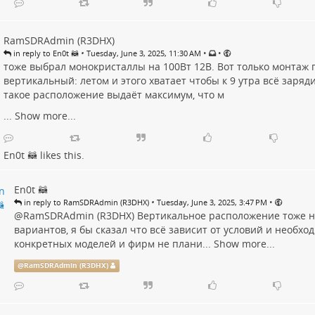
RamSDRAdmin (R3DHX)
•
•
•
in reply to En0t 🦝
Tuesday, June 3, 2025, 11:30 AM
тоже выбрал монокристаллы на 100Вт 12В. Вот только монтаж 
вертикальный: летом и этого хватает чтобы к 9 утра всё заряди
такое расположение выдаёт максимум, что м
...
Show more...
En0t 🦝
likes this.
En0t 🦝
•
•
in reply to RamSDRAdmin (R3DHX)
Tuesday, June 3, 2025, 3:47 PM
@
RamSDRAdmin (R3DHX)
Вертикальное расположение тоже н
вариантов, я бы сказал что всё зависит от условий и необхо
конкретных моделей и фирм не плани...
Show more...
@
RamSDRAdmin (R3DHX)