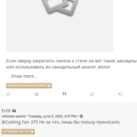
Если сверху закрепить панель к стене на вот такие заклад
или использовать их самодельный аналог, вплот
...
Show more...
@
RamSDRAdmin (R3DHX)
En0t 🦝
•
Unknown parent
•
Tuesday, June 3, 2025, 3:47 PM
@
Cooling Fan 375
Не за что, лишь бы пользу приносило.
@
Cooling Fan 375