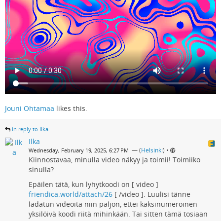
Jouni Ohtamaa
likes this.
in reply to Ilka
Ilka
— (
Helsinki
)
•
Wednesday, February 19, 2025, 6:27 PM
Kiinnostavaa, minulla video näkyy ja toimii! Toimiiko
sinulla?
Epäilen tätä, kun lyhytkoodi on [ video ]
friendica.world/attach/26
[ /video ]. Luulisi tänne
ladatun videoita niin paljon, ettei kaksinumeroinen
yksilöivä koodi riitä mihinkään. Tai sitten tämä tosiaan