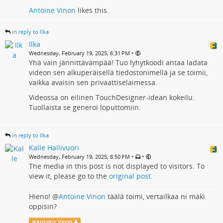
Antoine Vinon
likes this.
in reply to Ilka
Ilka
•
Wednesday, February 19, 2025, 6:31 PM
Yhä vain jännittävämpää! Tuo lyhytkoodi antaa ladata
videon sen alkuperäisellä tiedostonimellä ja se toimii,
vaikka avaisin sen privaattiselaimessa.
Videossa on eilinen TouchDesigner-idean kokeilu.
Tuollaista se generoi loputtomiin.
in reply to Ilka
Kalle Hallivuori
•
•
Wednesday, February 19, 2025, 8:50 PM
The media in this post is not displayed to visitors. To
view it, please go to the
original post
.
Hieno!
@
Antoine Vinon
täälä toimi, vertailkaa ni mäki
oppisin?
@
Antoine Vinon