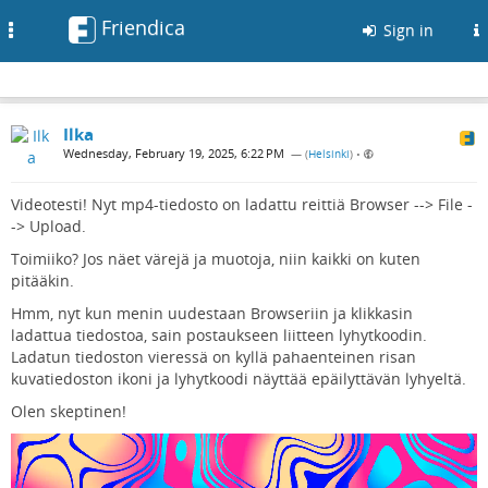
Friendica
Toggle
Sign in
navigation
Ilka
Wednesday, February 19, 2025, 6:22 PM
— (
Helsinki
)
•
Videotesti! Nyt mp4-tiedosto on ladattu reittiä Browser --> File -
-> Upload.
Toimiiko? Jos näet värejä ja muotoja, niin kaikki on kuten
pitääkin.
Hmm, nyt kun menin uudestaan Browseriin ja klikkasin
ladattua tiedostoa, sain postaukseen liitteen lyhytkoodin.
Ladatun tiedoston vieressä on kyllä pahaenteinen risan
kuvatiedoston ikoni ja lyhytkoodi näyttää epäilyttävän lyhyeltä.
Olen skeptinen!