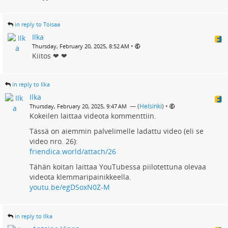
in reply to Toisaa
Ilka
•
Thursday, February 20, 2025, 8:52 AM
Kiitos ❤ ❤
in reply to Ilka
Ilka
— (
Helsinki
)
•
Thursday, February 20, 2025, 9:47 AM
Kokeilen laittaa videota kommenttiin.
Tässä on aiemmin palvelimelle ladattu video (eli se
video nro. 26):
friendica.world/attach/26
Tähän koitan laittaa YouTubessa piilotettuna olevaa
videota klemmaripainikkeella.
youtu.be/egDSoxN0Z-M
in reply to Ilka