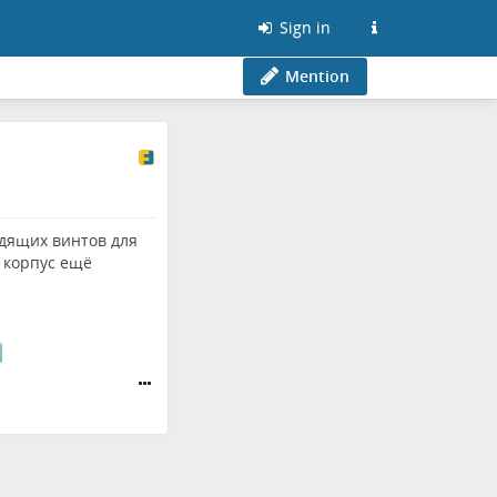
Sign in
Mention
одящих винтов для
и корпус ещё