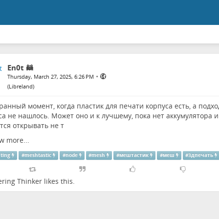
En0t 🦝
•
Thursday, March 27, 2025, 6:26 PM
(
Libreland
)
транный момент, когда пластик для печати корпуса есть, а подх
са не нашлось. Может оно и к лучшему, пока нет аккумулятора 
тся открывать не т
w more...
nting
#
meshtastic
#
node
#
mesh
#
мештастик
#
меш
#
3дпечать
ring Thinker
likes this.