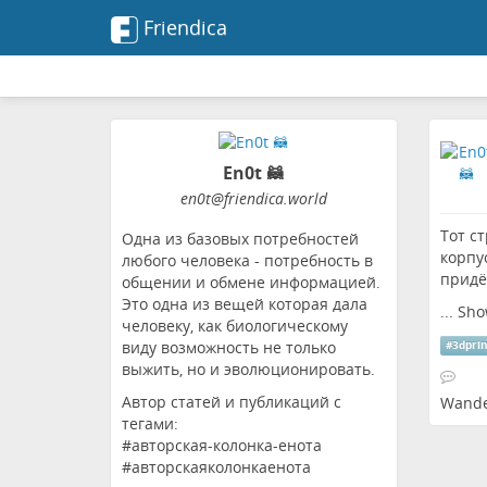
Friendica
En0t 🦝
en0t
@friendica
.world
Тот с
Одна из базовых потребностей
корпу
любого человека - потребность в
придё
общении и обмене информацией.
Это одна из вещей которая дала
...
Sho
человеку, как биологическому
виду возможность не только
#
3dpri
выжить, но и эволюционировать.
Автор статей и публикаций с
Wande
тегами:
#авторская-колонка-енота
#авторскаяколонкаенота