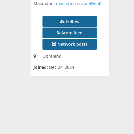
Mastodon:
mastodon.social/@en0t
Follow
Atom feed
Network posts
Libreland
Joined:
Dec 24, 2024