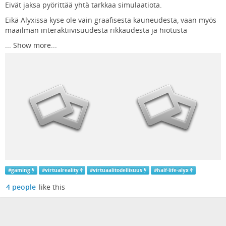
Eivät jaksa pyörittää yhtä tarkkaa simulaatiota.
Eikä Alyxissa kyse ole vain graafisesta kauneudesta, vaan myös
maailman interaktiivisuudesta rikkaudesta ja hiotusta
...
Show more...
#
gaming
#
virtualreality
#
virtuaalitodellisuus
#
half-life-alyx
4 people
like this