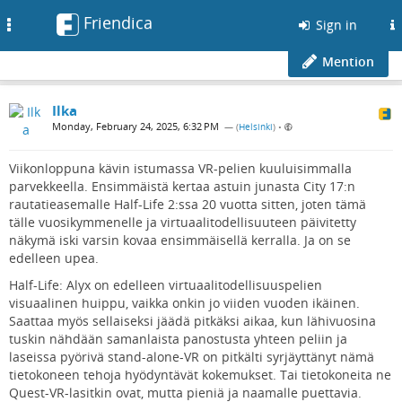
Friendica
Toggle
Sign in
navigation
Mention
Ilka
Monday, February 24, 2025, 6:32 PM
— (
Helsinki
)
•
Viikonloppuna kävin istumassa VR-pelien kuuluisimmalla
parvekkeella. Ensimmäistä kertaa astuin junasta City 17:n
rautatieasemalle Half-Life 2:ssa 20 vuotta sitten, joten tämä
tälle vuosikymmenelle ja virtuaalitodellisuuteen päivitetty
näkymä iski varsin kovaa ensimmäisellä kerralla. Ja on se
edelleen upea.
Half-Life: Alyx on edelleen virtuaalitodellisuuspelien
visuaalinen huippu, vaikka onkin jo viiden vuoden ikäinen.
Saattaa myös sellaiseksi jäädä pitkäksi aikaa, kun lähivuosina
tuskin nähdään samanlaista panostusta yhteen peliin ja
laseissa pyörivä stand-alone-VR on pitkälti syrjäyttänyt nämä
tietokoneen tehoja hyödyntävät kokemukset. Tai tietokoneita ne
Quest-VR-lasitkin ovat, mutta pieniä ja naamalle puettavia.