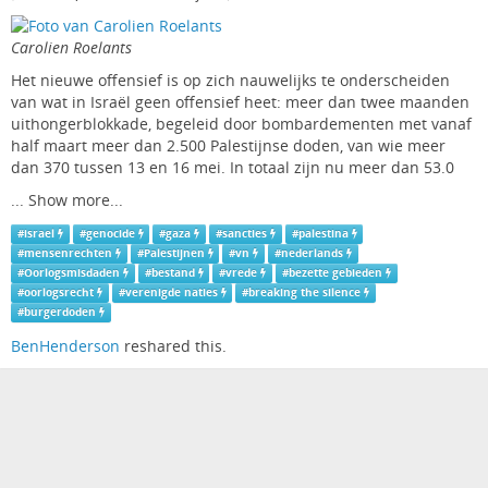
Carolien Roelants
Het nieuwe offensief is op zich nauwelijks te onderscheiden
van wat in Israël geen offensief heet: meer dan twee maanden
uithongerblokkade, begeleid door bombardementen met vanaf
half maart meer dan 2.500 Palestijnse doden, van wie meer
dan 370 tussen 13 en 16 mei. In totaal zijn nu meer dan 53.0
...
Show more...
#
israel
#
genocide
#
gaza
#
sancties
#
palestina
#
mensenrechten
#
Palestijnen
#
vn
#
nederlands
#
Oorlogsmisdaden
#
bestand
#
vrede
#
bezette gebieden
#
oorlogsrecht
#
verenigde naties
#
breaking the silence
#
burgerdoden
BenHenderson
reshared this.