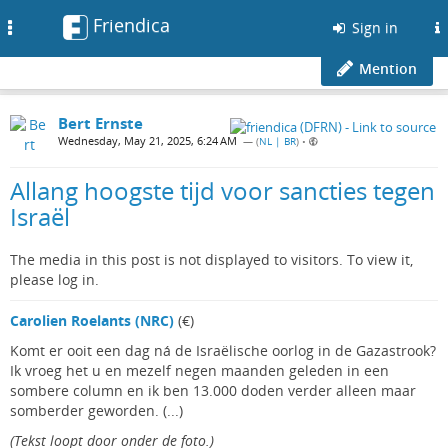
Friendica
Toggle
Sign in
navigation
Mention
Bert Ernste
Wednesday, May 21, 2025, 6:24 AM
— (
NL | BR
)
•
Allang hoogste tijd voor sancties tegen
Israël
The media in this post is not displayed to visitors. To view it,
please log in.
Carolien Roelants (NRC)
(€)
Komt er ooit een dag ná de Israëlische oorlog in de Gazastrook?
Ik vroeg het u en mezelf negen maanden geleden in een
sombere column en ik ben 13.000 doden verder alleen maar
somberder geworden. (...)
(Tekst loopt door onder de foto.)