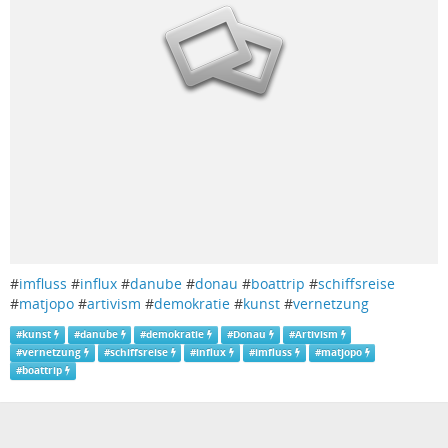
#
imfluss
#
influx
#
danube
#
donau
#
boattrip
#
schiffsreise
#
matjopo
#
artivism
#
demokratie
#
kunst
#
vernetzung
#
kunst
#
danube
#
demokratie
#
Donau
#
Artivism
#
vernetzung
#
schiffsreise
#
influx
#
imfluss
#
matjopo
#
boattrip