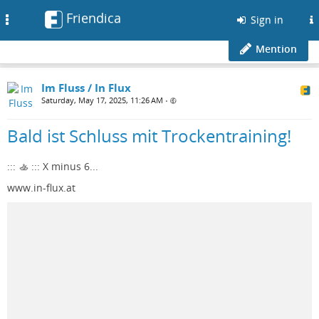
Friendica
Toggle
Sign in
navigation
Mention
Im Fluss / In Flux
Saturday, May 17, 2025, 11:26 AM
•
Bald ist Schluss mit Trockentraining!
::: 🚣 ::: X minus 6...
www.in-flux.at