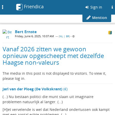
Friendica
Toggle
Sign in
navigation
Mention
Bert Ernste
Friday, June 6, 2025, 10:07 AM
— (
NL | BR
)
•
Vanaf 2026 zitten we gewoon
opnieuw opgescheept met dezelfde
Haagse non-valeurs
The media in this post is not displayed to visitors. To view it,
please log in.
Jarl van der Ploeg (De Volkskrant)
(€)
(...) Nu bestaan politici die munt slaan uit imaginaire
problemen natuurlijk al langer. (...)
[H]et vervelende is wel dat Nederland ondertussen ook kampt
met een aantal echte problemen. (...)