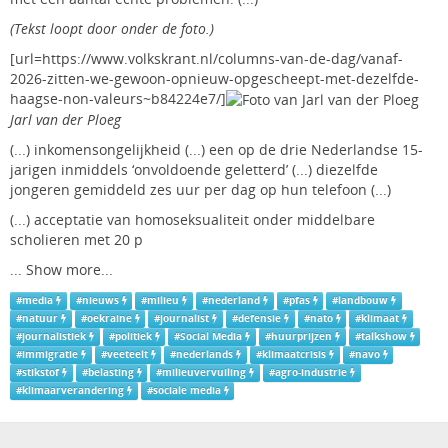
(Tekst loopt door onder de foto.)
[url=https://www.volkskrant.nl/columns-van-de-dag/vanaf-
2026-zitten-we-gewoon-opnieuw-opgescheept-met-dezelfde-
haagse-non-valeurs~b84224e7/]
Jarl van der Ploeg
(...) inkomensongelijkheid (...) een op de drie Nederlandse 15-
jarigen inmiddels ‘onvoldoende geletterd’ (...) diezelfde
jongeren gemiddeld zes uur per dag op hun telefoon (...)
(...) acceptatie van homoseksualiteit onder middelbare
scholieren met 20 p
...
Show more...
#
media
#
nieuws
#
milieu
#
nederland
#
pfas
#
landbouw
#
natuur
#
oekraine
#
journalist
#
defensie
#
nato
#
klimaat
#
journalistiek
#
politiek
#
Social Media
#
huurprijzen
#
talkshow
#
immigratie
#
veeteelt
#
nederlands
#
klimaatcrisis
#
navo
#
stikstof
#
belasting
#
milieuvervuiling
#
agro-industrie
#
klimaarverandering
#
sociale media