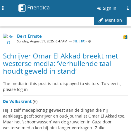
Friendica
Toggle
Sign in
navigation
Mention
Bert Ernste
Sunday, August 31, 2025, 6:47 AM
— (
NL | BR
)
•
Schrijver Omar El Akkad breekt met
westerse media: ‘Verhullende taal
houdt geweld in stand’
The media in this post is not displayed to visitors. To view it,
please log in.
De Volkskrant
(€)
Hij is zelf medeplichtig geweest aan de dingen die hij
aanklaagt, geeft schrijver en oud-journalist Omar El Akkad toe.
Maar het ‘schoonwassen’ van de gruwelen in Gaza door
westerse media kon hij niet langer verdragen. ‘Zulke