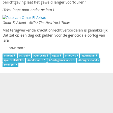
berichtgeving laat het geweld langer voortduren.’
(Tekst loopt door onder de foto.)
Omar El Akkad - ANP / The New York Times
Met terugwerkende kracht onrecht veroordelen is gemakkelijk.
Dat zal op een dag ook gelden voor de genocidale oorlog van
Isra
...
Show more...
#
media
#
israel
#
genocide
#
gaza
#
nieuws
#
journalist
#
journalistiek
#
nederlands
#
Oorlogsmisdaden
#
hongersnood
#
honger