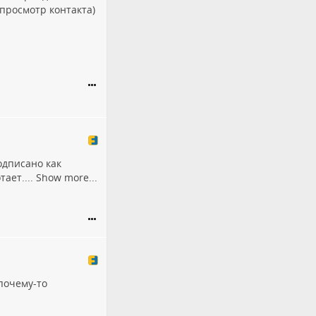
просмотр контакта)
одписано как
ает....
Show more...
почему-то