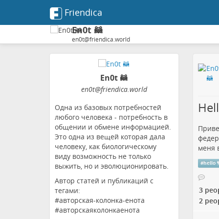
Friendica
En0t 🦝
en0t@friendica.world
En0t 🦝
en0t
@friendica
.world
Hel
Одна из базовых потребностей
любого человека - потребность в
общении и обмене информацией.
Привет
Это одна из вещей которая дала
федер
человеку, как биологическому
меня 
виду возможность не только
#
hello
выжить, но и эволюционировать.
Автор статей и публикаций с
3 peo
тегами:
#авторская-колонка-енота
2 peo
#авторскаяколонкаенота