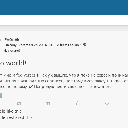
En0t 🦝
•
Tuesday, December 24, 2024, 5:31 PM from Fedilab
(
Libreland
)
lo,world!
 мир и fediverse! 🌐 Так уж вышло, что я пока не совсем понима
ативная связь разных сервисов, по этому имея аккаунт в mastodo
всё по новому. ✔️ Попробую вести свою дея...
Show more...
ple
like this
ple
reshared this