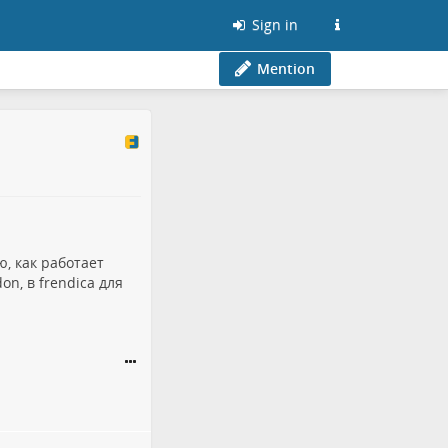
Sign in
Mention
ю, как работает
n, в frendica для