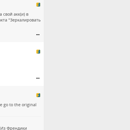
свой акк(и) в
акта "Зеркалировать
se go to the
original
. Из Френдики