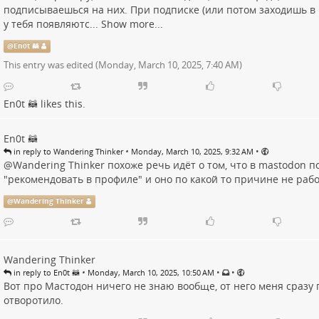
подписываешься на них. При подписке (или потом заходишь в 
у тебя появляютс...
Show more...
@
En0t 🦝
This entry was edited (
Monday, March 10, 2025, 7:40 AM
)
En0t 🦝
likes this.
En0t 🦝
•
•
in reply to Wandering Thinker
Monday, March 10, 2025, 9:32 AM
@
Wandering Thinker
похоже речь идёт о том, что в mastodon п
"рекомендовать в профиле" и оно по какой то причине не работ
@
Wandering Thinker
Wandering Thinker
•
•
•
in reply to En0t 🦝
Monday, March 10, 2025, 10:50 AM
Вот про Мастодон ничего не знаю вообще, от него меня сразу 
отворотило.