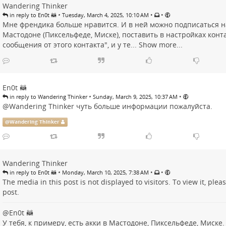
Wandering Thinker
•
•
•
in reply to En0t 🦝
Tuesday, March 4, 2025, 10:10 AM
Мне френдика больше нравится. И в ней можно подписаться на 
Мастодоне (Пиксельфеде, Миске), поставить в настройках конт
сообщения от этого контакта", и у те...
Show more...
En0t 🦝
•
•
in reply to Wandering Thinker
Sunday, March 9, 2025, 10:37 AM
@
Wandering Thinker
чуть больше информации пожалуйста.
@
Wandering Thinker
Wandering Thinker
•
•
•
in reply to En0t 🦝
Monday, March 10, 2025, 7:38 AM
The media in this post is not displayed to visitors. To view it, plea
post
.
@
En0t 🦝
У тебя, к примеру, есть акки в Мастодоне, Пиксельфеде, Миске