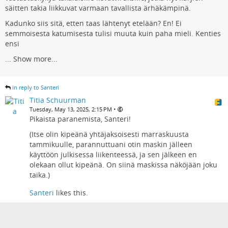
säitten takia liikkuvat varmaan tavallista ärhäkämpinä.
Kadunko siis sitä, etten taas lähtenyt etelään? En! Ei
semmoisesta katumisesta tulisi muuta kuin paha mieli. Kenties
ensi
...
Show more...
in reply to Santeri
Titia Schuurman
•
Tuesday, May 13, 2025, 2:15 PM
Pikaista paranemista, Santeri!
(Itse olin kipeänä yhtäjaksoisesti marraskuusta
tammikuulle, parannuttuani otin maskin jälleen
käyttöön julkisessa liikenteessä, ja sen jälkeen en
olekaan ollut kipeänä. On siinä maskissa näköjään joku
taika.)
Santeri
likes this.