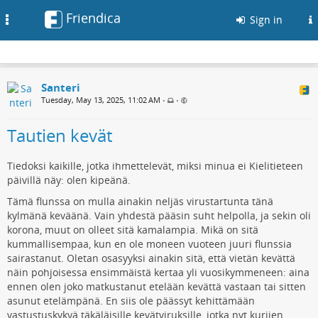
Friendica
Toggle
Sign in
navigation
Santeri
Tuesday, May 13, 2025, 11:02 AM
•
•
Tautien kevät
Tiedoksi kaikille, jotka ihmettelevät, miksi minua ei Kielitieteen
päivillä näy: olen kipeänä.
Tämä flunssa on mulla ainakin neljäs virustartunta tänä
kylmänä keväänä. Vain yhdestä pääsin suht helpolla, ja sekin oli
korona, muut on olleet sitä kamalampia. Mikä on sitä
kummallisempaa, kun en ole moneen vuoteen juuri flunssia
sairastanut. Oletan osasyyksi ainakin sitä, että vietän kevättä
näin pohjoisessa ensimmäistä kertaa yli vuosikymmeneen: aina
ennen olen joko matkustanut etelään kevättä vastaan tai sitten
asunut etelämpänä. En siis ole päässyt kehittämään
vastustuskykyä täkäläisille kevätviruksille, jotka nyt kurjien